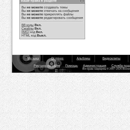
Ваши права в разделе
Вы
не можете
создавать темы
Вы
не можете
отвечать на сообщения
Вы
не можете
прикреплять файлы
Вы
не можете
редактировать сообщения
BB коды
Вкл.
Смайлы
Вкл.
[IMG]
код
Вкл.
HTML код
Выкл.
Музыка
Dj mixes
Альбомы
Видеоклипы
Реклама на сайте
Помощь
Администрация
Служба под
Все права защищены © 2007-2026 Bisou