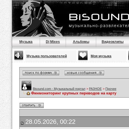
Музыка
Dj Mixes
Альбомы
Видеоклипы
Музыка пользователей
Моя музыка
Bisound.com - Музыкальный портал
>
РАЗНОЕ
>
Прочее
Финмониторинг крупных переводов на карту
28.05.2026, 00:22