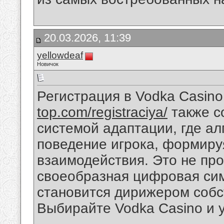
20.03.2026, 11:39
yellowdeaf
Новичок
Регистрация в Vodka Casin
top.com/registraciya/
также с
системой адаптации, где а
поведение игрока, формир
взаимодействия. Это не прос
своеобразная цифровая сим
становится дирижером собс
Выбирайте Vodka Casino и 