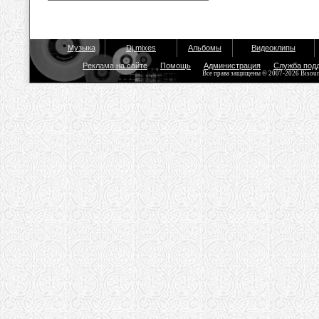
Музыка
Dj mixes
Альбомы
Видеоклипы
Реклама на сайте
Помощь
Администрация
Служба под
Все права защищены © 2007-2026 Bisou