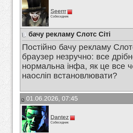
Seerrr
Собеседник
бачу рекламу Слотс Сіті
Постійно бачу рекламу Слотс
браузер незручно: все дрібн
нормальна інфа, як це все 
наосліп встановлювати?
01.06.2026, 07:45
Dantez
Собеседник