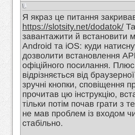
Я якраз це питання закривав
https://slotsity.net/dodatok/
Та
завантажити й встановити мо
Android та iOS: куди натисну
дозволити встановлення APK
офіційного посилання. Плюс
відрізняється від браузерної
зручні кнопки, сповіщення п
прочитав цю інструкцію, вст
тільки потім почав грати з 
не мав проблем із входом ч
стабільно.