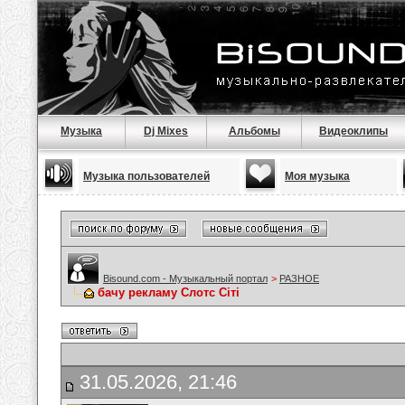
Музыка
Dj Mixes
Альбомы
Видеоклипы
Музыка пользователей
Моя музыка
Bisound.com - Музыкальный портал
>
РАЗНОЕ
бачу рекламу Слотс Сіті
31.05.2026, 21:46