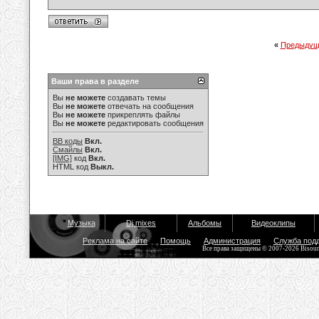
«
Предыдущ
Ваши права в разделе
Вы
не можете
создавать темы
Вы
не можете
отвечать на сообщения
Вы
не можете
прикреплять файлы
Вы
не можете
редактировать сообщения
BB коды
Вкл.
Смайлы
Вкл.
[IMG]
код
Вкл.
HTML код
Выкл.
Музыка
Dj mixes
Альбомы
Видеоклипы
Реклама на сайте
Помощь
Администрация
Служба под
Все права защищены © 2007-2026 Bisou