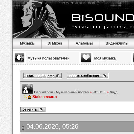
Музыка
Dj Mixes
Альбомы
Видеоклипы
Музыка пользователей
Моя музыка
Bisound.com - Музыкальный портал
>
РАЗНОЕ
>
Флуд
Stake казино
04.06.2026, 05:26