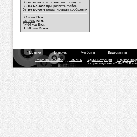
Вы
не можете
отвечать на сообщения
Вы
не можете
прикреплять файлы
Вы
не можете
редактировать сообщения
BB коды
Вкл.
Смайлы
Вкл.
[IMG]
код
Вкл.
HTML код
Выкл.
Музыка
Dj mixes
Альбомы
Видеоклипы
Реклама на сайте
Помощь
Администрация
Служба под
Все права защищены © 2007-2026 Bisou