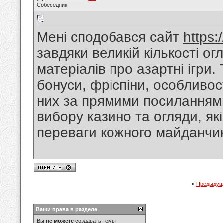
Собеседник
Мені сподобався сайт
https:
завдяки великій кількості о
матеріалів про азартні ігри
бонуси, фріспіни, особливос
них за прямими посилання
вибору казино та огляди, я
переваги кожного майданчи
«
Предыдущ
Ваши права в разделе
Вы
не можете
создавать темы