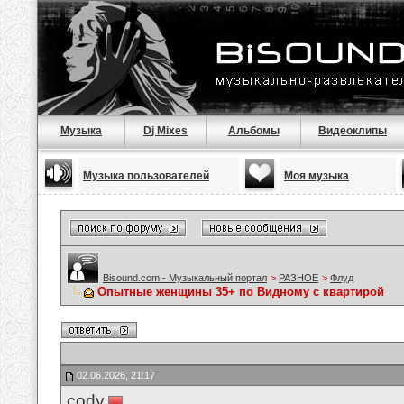
Музыка
Dj Mixes
Альбомы
Видеоклипы
Музыка пользователей
Моя музыка
Bisound.com - Музыкальный портал
>
РАЗНОЕ
>
Флуд
Опытные женщины 35+ по Видному с квартирой
02.06.2026, 21:17
cody