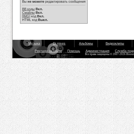
Вы
не можете
редактировать сообщения
BB коды
Вкл.
Смайлы
Вкл.
[IMG]
код
Вкл.
HTML код
Выкл.
Музыка
Dj mixes
Альбомы
Видеоклипы
Реклама на сайте
Помощь
Администрация
Служба под
Все права защищены © 2007-2026 Bisou