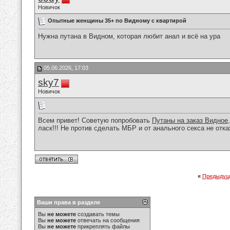
Новичок
Опытные женщины 35+ по Видному с квартирой
Нужна путана в Видном, которая любит анал и всё на ура
05.06.2026, 17:03
sky7
Новичок
Всем привет! Советую попробовать
Путаны на заказ Видное
ласк!!! Не против сделать МБР и от анального секса не отка
«
Предыдущ
Ваши права в разделе
Вы
не можете
создавать темы
Вы
не можете
отвечать на сообщения
Вы
не можете
прикреплять файлы