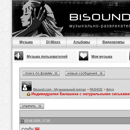
Музыка
Dj Mixes
Альбомы
Видеоклипы
Музыка пользователей
Моя музыка
Bisound.com - Музыкальный портал
>
РАЗНОЕ
>
Флуд
Индивидуалки Балашиха с натуральными сиськами
03.06.2026, 17:25
cody