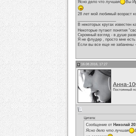
Ясно дело что лучшая
Вы Ир
28 лет мой любимый возраст кс
__________________
В некоторых кругах известен к
Некоторые путают понятия "сво
Скромный взгляд - в душе разв
Я не флудер , просто мне есть 
Если вы все еще не забанены -
16.08.2016, 17:27
Анна-10
Постоянный п
Цитата:
Сообщение от
Николай 20
Ясно дело что лучшая