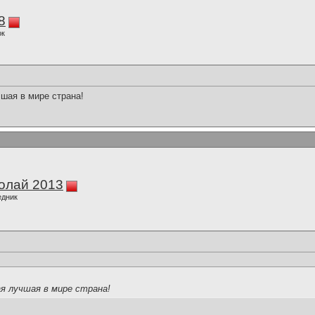
8
ок
шая в мире страна!
олай 2013
едник
я лучшая в мире страна!