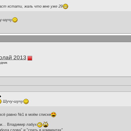
аст кстати, жаль что мне уже 29
у-шучу
олай 2013
едник
Шучу-шучу
 всё равно №1 в моём списке
ак... Владимир лабух
бода слова" и "срать в комментах"