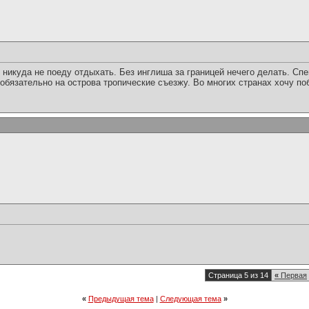
 никуда не поеду отдыхать. Без инглиша за границей нечего делать. Сп
, обязательно на острова тропические съезжу. Во многих странах хочу по
Страница 5 из 14
«
Первая
«
Предыдущая тема
|
Следующая тема
»