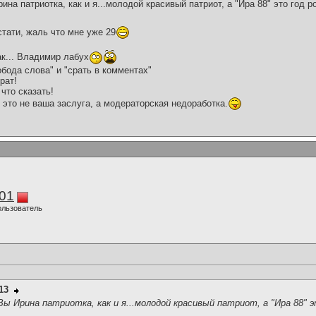
ина патриотка, как и я...молодой красивый патриот, а "Ира 88" это год 
тати, жаль что мне уже 29
ак... Владимир лабух
бода слова" и "срать в комментах"
рат!
что сказать!
 это не ваша заслуга, а модераторская недоработка.
01
ользователь
13
Вы Ирина патриотка, как и я...молодой красивый патриот, а "Ира 88" 