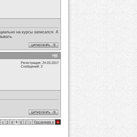
ециально на курсы записался. А
бывать.
#
50
Регистрация: 24.03.2017
Сообщений: 3
<
3
4
5
6
7
>
Последняя
»