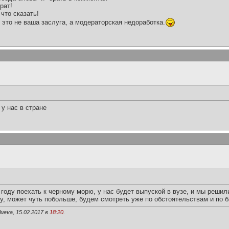
рат!
что сказать!
 это не ваша заслуга, а модераторская недоработка.
у нас в стране
оду поехать к черному морю, у нас будет выпуской в вузе, и мы решили
ку, может чуть побольше, будем смотреть уже по обстоятельствам и по 
ueva, 15.02.2017 в
18:20
.