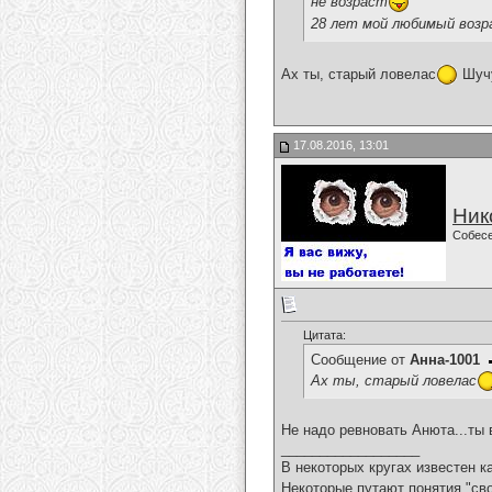
не возраст
28 лет мой любимый возр
Ах ты, старый ловелас
Шуч
17.08.2016, 13:01
Ник
Собес
Цитата:
Сообщение от
Анна-1001
Ах ты, старый ловелас
Не надо ревновать Анюта...ты
__________________
В некоторых кругах известен к
Некоторые путают понятия "сво