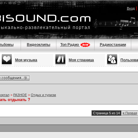
Вход
льбомы
Видеоклипы
Топ Радио
Радиостанции
Моя музыка
Моя страница
Пользов
портал
>
РАЗНОЕ
>
Отдых и туризм
ать отдыхать ?
Страница 5 из 14
«
Первая