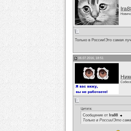
Ira8
Нович
Только в России!Это самая луч
06.07.2016, 18:51
Ник
Собес
Цитата:
Сообщение от
Ira88
Только в России!Это сама