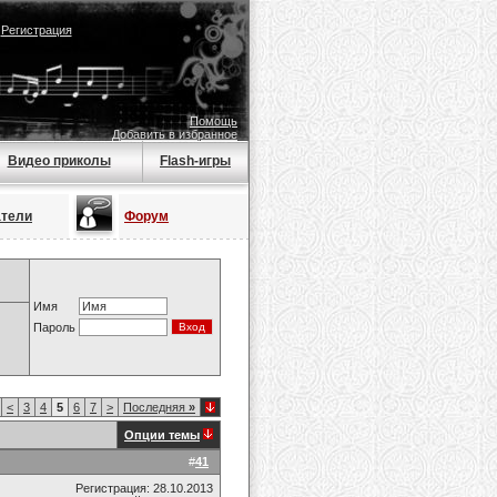
|
Регистрация
Помощь
Добавить в избранное
Видео приколы
Flash-игры
атели
Форум
Имя
Пароль
<
3
4
5
6
7
>
Последняя
»
Опции темы
#
41
Регистрация: 28.10.2013