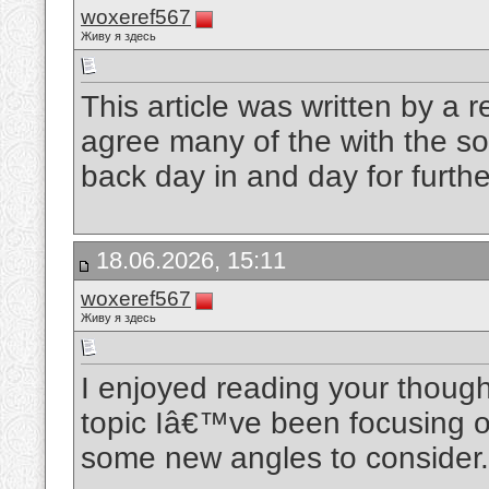
woxeref567
Живу я здесь
This article was written by a r
agree many of the with the soli
back day in and day for furt
18.06.2026, 15:11
woxeref567
Живу я здесь
I enjoyed reading your thoug
topic Iâ€™ve been focusing o
some new angles to consider