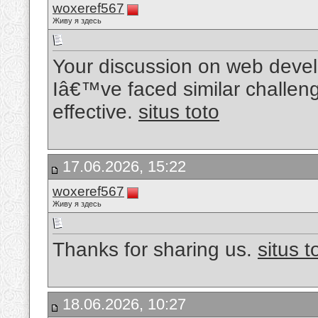
woxeref567
Живу я здесь
Your discussion on web devel
Iâ€™ve faced similar challen
effective.
situs toto
17.06.2026, 15:22
woxeref567
Живу я здесь
Thanks for sharing us.
situs t
18.06.2026, 10:27