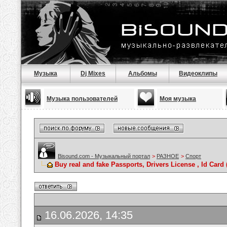
Музыка
Dj Mixes
Альбомы
Видеоклипы
Музыка пользователей
Моя музыка
Bisound.com - Музыкальный портал
>
РАЗНОЕ
>
Спорт
Buy real and fake Passports, Drivers License , Id C
16.06.2026, 14:35