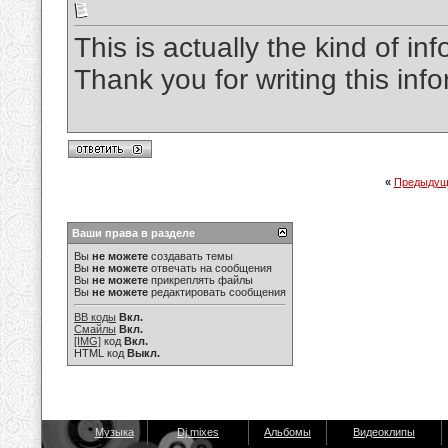
This is actually the kind of in
Thank you for writing this inf
«
Предыдущ
Ваши права в разделе
Вы
не можете
создавать темы
Вы
не можете
отвечать на сообщения
Вы
не можете
прикреплять файлы
Вы
не можете
редактировать сообщения
BB коды
Вкл.
Смайлы
Вкл.
[IMG]
код
Вкл.
HTML код
Выкл.
Музыка
Dj mixes
Альбомы
Видеоклипы