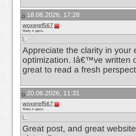
18.06.2026, 17:28
woxeref567
Живу я здесь
Appreciate the clarity in you
optimization. Iâ€™ve written 
great to read a fresh perspec
20.06.2026, 11:31
woxeref567
Живу я здесь
Great post, and great website