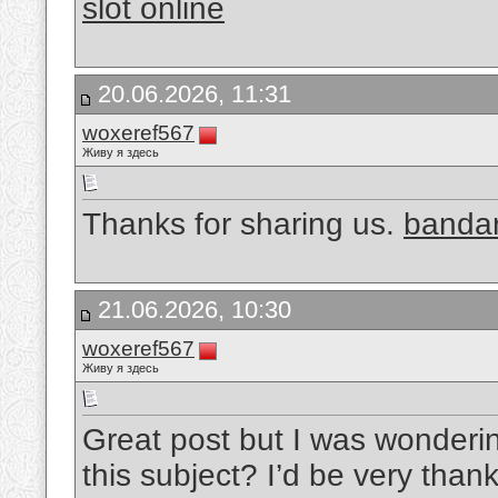
slot online
20.06.2026, 11:31
woxeref567
Живу я здесь
Thanks for sharing us.
bandar
21.06.2026, 10:30
woxeref567
Живу я здесь
Great post but I was wondering
this subject? I’d be very thankf