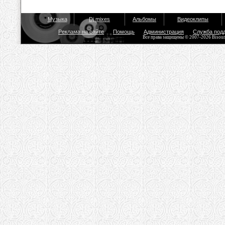
Музыка
Dj mixes
Альбомы
Видеоклипы
Реклама на сайте
Помощь
Администрация
Служба под
Все права защищены © 2007-2026 Bisou