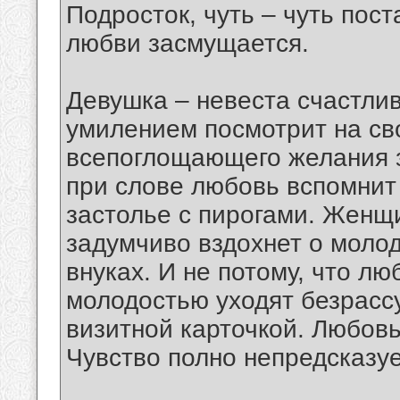
Подросток, чуть – чуть пос
любви засмущается.
Девушка – невеста счастли
умилением посмотрит на сво
всепоглощающего желания з
при слове любовь вспомнит
застолье с пирогами. Женщи
задумчиво вздохнет о моло
внуках. И не потому, что л
молодостью уходят безрассу
визитной карточкой. Любовь
Чувство полно непредсказу