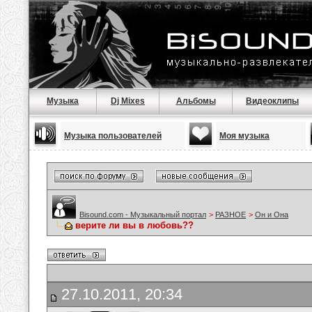
Музыка
Dj Mixes
Альбомы
Видеоклипы
Музыка пользователей
Моя музыка
Bisound.com - Музыкальный портал
>
РАЗНОЕ
>
Он и Она
верите ли вы в любовь??
27.10.2011, 20:34