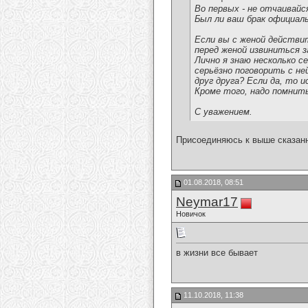
Во первых - не отчаивайс
Был ли ваш брак официал
Если вы с женой действи
перед женой извиниться з
Лично я знаю несколько с
серьёзно поговорить с н
друг друга? Если да, то 
Кроме того, надо помнить
С уважением.
Присоединяюсь к выше сказанн
01.08.2018, 08:51
Neymar17
Новичок
в жизни все бывает
11.10.2018, 11:38