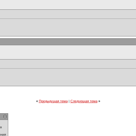
«
Предыдущая тема
|
Следующая тема
»
ия
ения