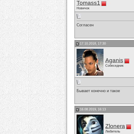
Tomass1
Новичок
Согласен
17.10.2018, 17:30
Aganis
Собеседник
Бывает конечно и такое
16.08.2019, 16:13
Zlonera
Любитель