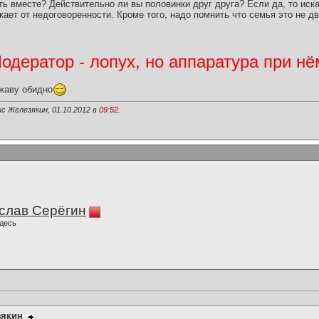
ь вместе? Действительно ли вы половинки друг друга? Если да, то иск
кает от недоговоренности. Кроме того, надо помнить что семья это не дв
дератор - лопух, но аппаратура при нё
жаву обидно
с Железякин, 01.10.2012 в
09:52
.
слав Серёгин
десь
зякин