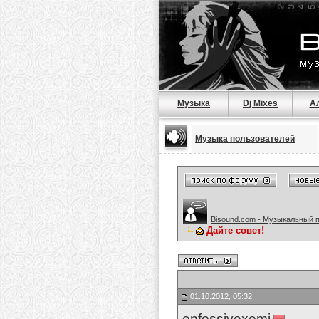
Музыка
Dj Mixes
А
Музыка пользователей
Bisound.com - Музыкальный 
Дайте совет!
01.10.2012, 05:32
enfossivexemi