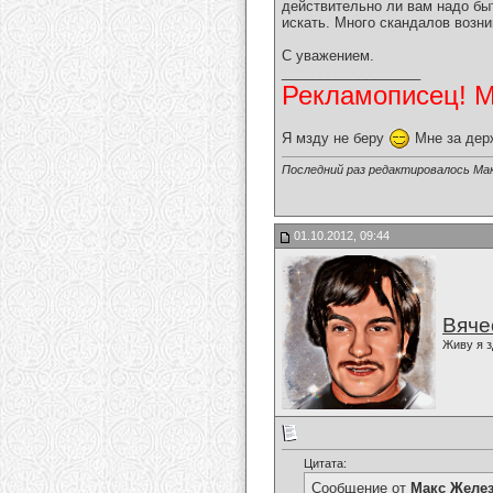
действительно ли вам надо быт
искать. Много скандалов возни
С уважением.
__________________
Рекламописец! Мо
Я мзду не беру
Мне за дер
Последний раз редактировалось Мак
01.10.2012, 09:44
Вяче
Живу я з
Цитата:
Сообщение от
Макс Желе