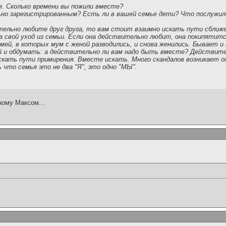
я. Сколько времени вы пожили вместе?
ьно зарегистрированным? Есть ли в вашей семье дети? Что послужил
тельно любите друг друга, то вам стоит взаимно искать пути сближе
а свой уход из семьи. Если она действительно любит, она покипятит
емей, в которых мум с женой разводились, и снова женились. Бывает и
ей и обдумать: а действительно ли вам надо быть вместе? Действите
искать пути примирения. Вместе искать. Много скандалов возникает 
 что семья это не два "Я", это одно "МЫ".
ому Максом...