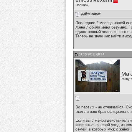
Новичок
Дайте совет!
Последние 2 месяца нашей сов
Жена любила меня безумно... о
единственный человек, кого я 
Теперь не знаю как найти выход
01.10.2012, 08:14
Мак
Живу я
Во первых - не отчаивайся. С
Был ли ваш брак официально з
Если вы с женой действительн
извиниться за свой уход из се
семей, в которых муж с женой 