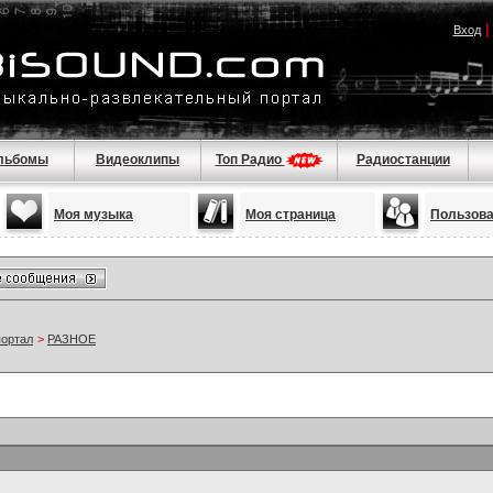
Вход
льбомы
Видеоклипы
Топ Радио
Радиостанции
Моя музыка
Моя страница
Пользов
портал
>
РАЗНОЕ