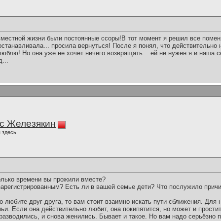
местной жизни были постоянные ссоры!В тот момент я решил все поменя
станавливала... просила вернуться! После я понял, что действительно н
люблю! Но она уже не хочет ничего возвращать... ей не нужен я и наша 
...
с Железякин
 здесь
колько времени вы прожили вместе?
арегистрированным? Есть ли в вашей семье дети? Что послужило прич
о любите друг друга, то вам стоит взаимно искать пути сближения. Для
мьи. Если она действительно любит, она покипятится, но может и прости
разводились, и снова женились. Бывает и такое. Но вам надо серьёзно п