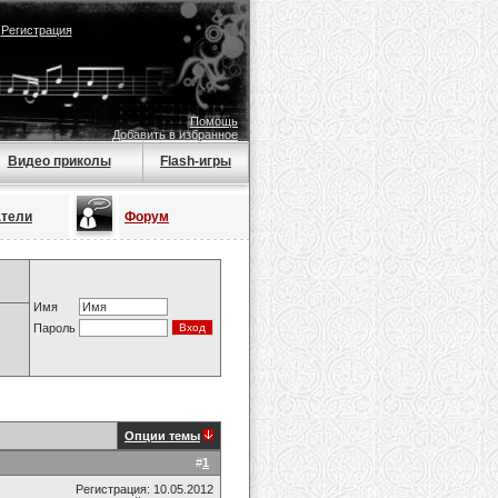
|
Регистрация
Помощь
Добавить в избранное
Видео приколы
Flash-игры
атели
Форум
Имя
Пароль
Опции темы
#
1
Регистрация: 10.05.2012