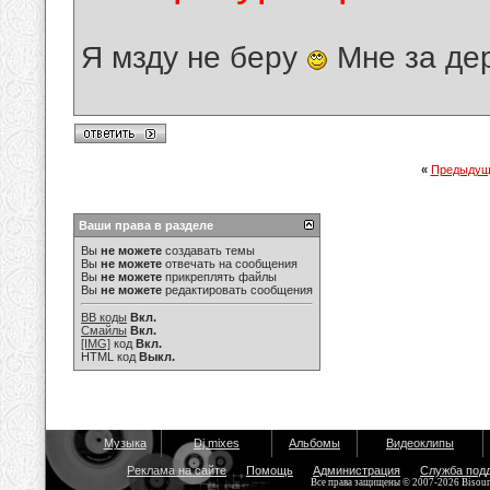
Я мзду не беру
Мне за де
«
Предыдущ
Ваши права в разделе
Вы
не можете
создавать темы
Вы
не можете
отвечать на сообщения
Вы
не можете
прикреплять файлы
Вы
не можете
редактировать сообщения
BB коды
Вкл.
Смайлы
Вкл.
[IMG]
код
Вкл.
HTML код
Выкл.
Музыка
Dj mixes
Альбомы
Видеоклипы
Реклама на сайте
Помощь
Администрация
Служба под
Все права защищены © 2007-2026 Bisou