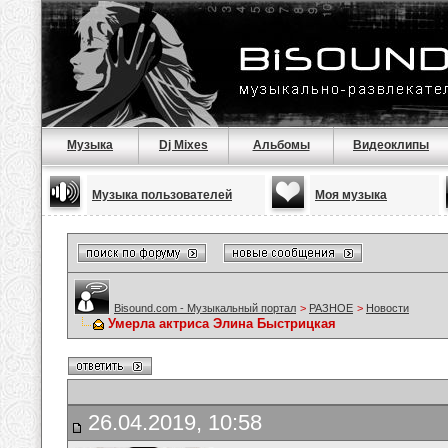
Музыка
Dj Mixes
Альбомы
Видеоклипы
Музыка пользователей
Моя музыка
Bisound.com - Музыкальный портал
>
РАЗНОЕ
>
Новости
Умерла актриса Элина Быстрицкая
26.04.2019, 10:58