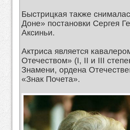
Быстрицкая также снималась
Доне» постановки Сергея Г
Аксиньи.
Актриса является кавалеро
Отечеством» (I, II и III сте
Знамени, ордена Отечествен
«Знак Почета».