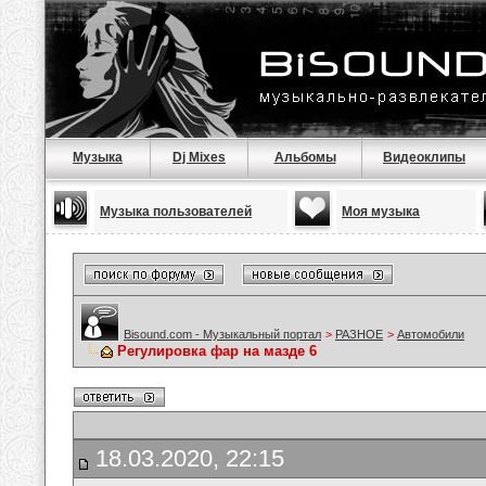
Музыка
Dj Mixes
Альбомы
Видеоклипы
Музыка пользователей
Моя музыка
Bisound.com - Музыкальный портал
>
РАЗНОЕ
>
Автомобили
Регулировка фар на мазде 6
18.03.2020, 22:15