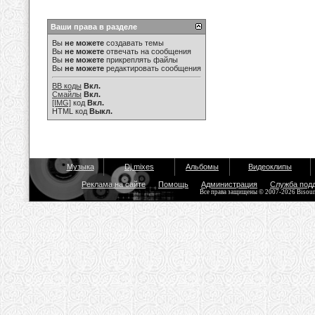
Ваши права в разделе
Вы
не можете
создавать темы
Вы
не можете
отвечать на сообщения
Вы
не можете
прикреплять файлы
Вы
не можете
редактировать сообщения
BB коды
Вкл.
Смайлы
Вкл.
[IMG]
код
Вкл.
HTML код
Выкл.
Музыка
Dj mixes
Альбомы
Видеоклипы
Реклама на сайте
Помощь
Администрация
Служба под
Все права защищены © 2007-2026 Bisou