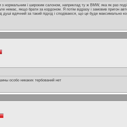
и з нормальним і широким салоном, наприклад ту ж BMW, яка як раз под
ле немає, якщо брати за кордоном. Я потім відразу і замовив пригон авт
ід душі вдячний за такий підхід і сподіваюся, що це буде максимально кор
шины особо никаких тербований нет