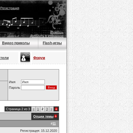
|
Регистрация
Помощь
Добавить в избранное
Видео приколы
Flash-игры
атели
Форум
Имя
Пароль
Страница 2 из 3
<
1
2
3
>
Опции темы
#
11
Регистрация: 15.12.2020