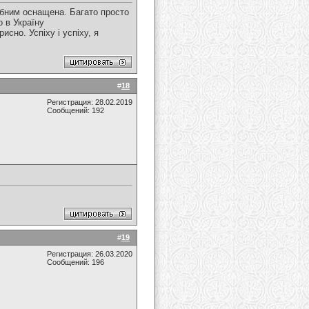
ібним оснащена. Багато просто
о в Україну
исно. Успіху і успіху, я
#
18
Регистрация: 28.02.2019
Сообщений: 192
#
19
Регистрация: 26.03.2020
Сообщений: 196