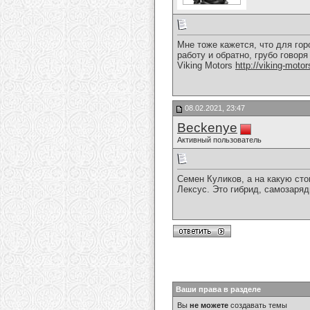
Мне тоже кажется, что для гор
работу и обратно, грубо говор
Viking Motors
http://viking-motor
08.02.2021, 23:47
Beckenye
Активный пользователь
Семен Куликов, а на какую ст
Лексус. Это гибрид, самозаря
Ваши права в разделе
Вы
не можете
создавать темы