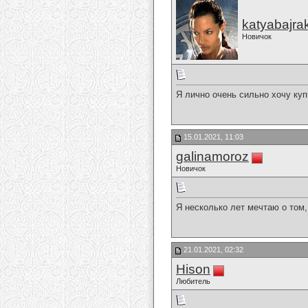
katyabajra
Новичок
Я лично очень сильно хочу куп
15.01.2021, 11:03
galinamoroz
Новичок
Я несколько лет мечтаю о том,
21.01.2021, 02:32
Hison
Любитель