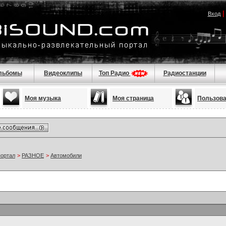
Вход
льбомы
Видеоклипы
Топ Радио
Радиостанции
Моя музыка
Моя страница
Пользов
портал
>
РАЗНОЕ
>
Автомобили