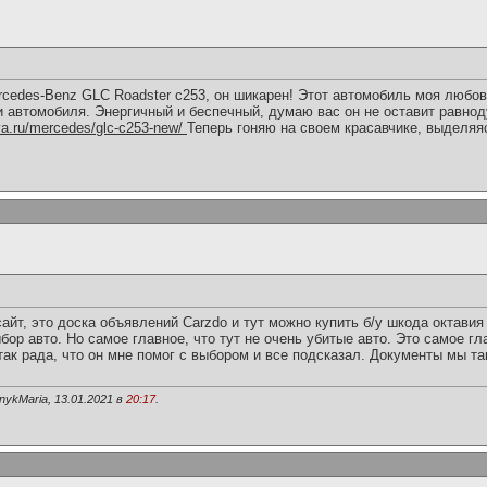
rcedes-Benz GLC Roadster c253, он шикарен! Этот автомобиль моя любов
и автомобиля. Энергичный и беспечный, думаю вас он не оставит равно
va.ru/mercedes/glc-c253-new/
Теперь гоняю на своем красавчике, выделяяс
айт, это доска объявлений Сarzdo и тут можно купить б/у шкода октави
ыбор авто. Но самое главное, что тут не очень убитые авто. Это самое г
так рада, что он мне помог с выбором и все подсказал. Документы мы т
ykMaria, 13.01.2021 в
20:17
.