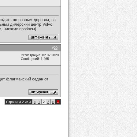
ездить по ровным дорогам, на
льный дилерский центр Volvo
, никаких проблем)
#
20
Регистрация: 02.02.2020
Сообщений: 1,265
дет
флагманский седан
от
Страница 2 из 3
<
1
2
3
>