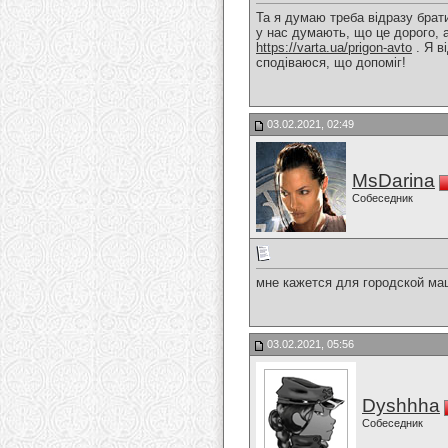
Та я думаю треба відразу брат
у нас думають, що це дорого, а
https://varta.ua/prigon-avto
. Я в
сподіваюся, що допоміг!
03.02.2021, 02:49
MsDarina
Собеседник
мне кажется для городской ма
03.02.2021, 05:56
Dyshhha
Собеседник