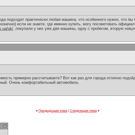
ода подходит практически любая машина, что особенного нужно, что бы 
я конечно) если не знаете, где именно купить, могу посоветовать официа
s.ua/uk/
,покупали у них уже две машины, одну с пробегом, вторую новую
оимость примерно рассчитываете? Вот как раз для города отлично подой
дный. Очень комфортабельный автомобиль.
«
Предыдущая тема
|
Следующая тема
»