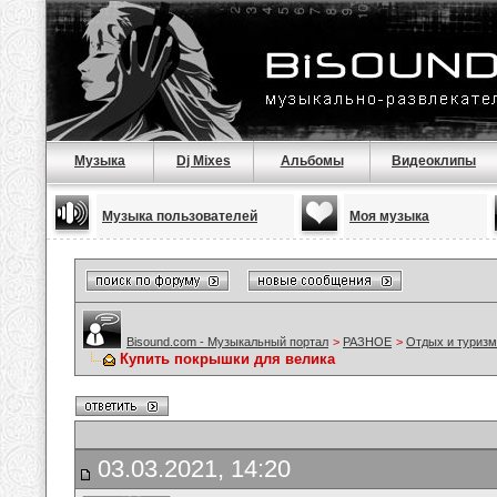
Музыка
Dj Mixes
Альбомы
Видеоклипы
Музыка пользователей
Моя музыка
Bisound.com - Музыкальный портал
>
РАЗНОЕ
>
Отдых и туризм
Купить покрышки для велика
03.03.2021, 14:20