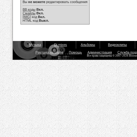
Вы
не можете
редактировать сообщения
BB коды
Вкл.
Смайлы
Вкл.
[IMG]
код
Вкл.
HTML код
Выкл.
Музыка
Dj mixes
Альбомы
Видеоклипы
Реклама на сайте
Помощь
Администрация
Служба под
Все права защищены © 2007-2026 Bisou