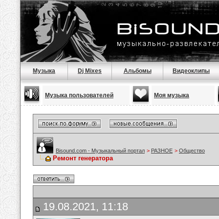
Музыка
Dj Mixes
Альбомы
Видеоклипы
Музыка пользователей
Моя музыка
Bisound.com - Музыкальный портал
>
РАЗНОЕ
>
Общество
Ремонт генератора
19.08.2021, 11:18