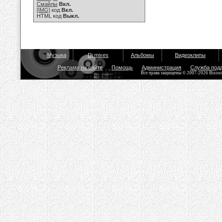
Смайлы
Вкл.
[IMG]
код
Вкл.
HTML код
Выкл.
Музыка
Dj mixes
Альбомы
Видеоклипы
Реклама на сайте
Помощь
Администрация
Служба под
Все права защищены © 2007-2026 Bisou