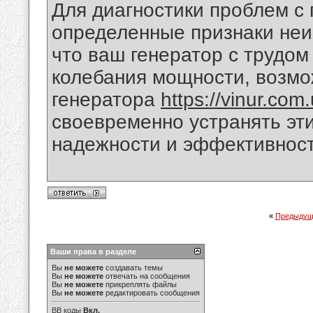
Для диагностики проблем с
определенные признаки неи
что ваш генератор с трудом
колебания мощности, возмо
генератора
https://vinur.com
своевременно устранять эт
надежности и эффективност
«
Предыдущ
Ваши права в разделе
Вы
не можете
создавать темы
Вы
не можете
отвечать на сообщения
Вы
не можете
прикреплять файлы
Вы
не можете
редактировать сообщения
BB коды
Вкл.