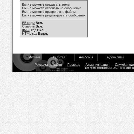
Вы
не можете
создавать темы
Вы
не можете
отвечать на сообщения
Вы
не можете
прикреплять файлы
Вы
не можете
редактировать сообщения
BB коды
Вкл.
Смайлы
Вкл.
[IMG]
код
Вкл.
HTML код
Выкл.
Музыка
Dj mixes
Альбомы
Видеоклипы
Реклама на сайте
Помощь
Администрация
Служба под
Все права защищены © 2007-2026 Bisou