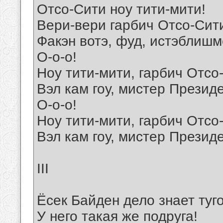
Отсо-Сити ноу тити-мити!
Вери-вери гарбич Отсо-Сит
Факэн вотэ, фуд, истэблишм
О-о-о!
Ноу тити-мити, гарбич Отсо
Вэл кам гоу, мистер Президе
О-о-о!
Ноу тити-мити, гарбич Отсо
Вэл кам гоу, мистер Президе
III
Ёсек Байден дело знает туго
У него такая же подруга!