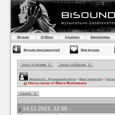
Музыка
Dj Mixes
Альбомы
Видеоклипы
Музыка пользователей
Моя музыка
Bisound.com - Музыкальный портал
>
Ваше творчество
>
Тексты
Тексты песен от Макса Железякина
14.11.2021, 12:55