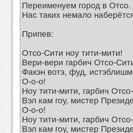
Переименуем город в Отсо.
Нас таких немало наберётся
Припев:
Отсо-Сити ноу тити-мити!
Вери-вери гарбич Отсо-Сит
Факэн вотэ, фуд, истэблишм
О-о-о!
Ноу тити-мити, гарбич Отсо
Вэл кам гоу, мистер Президе
О-о-о!
Ноу тити-мити, гарбич Отсо
Вэл кам гоу, мистер Президе