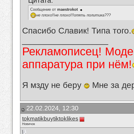
Цитата:
Сообщение от
maestrokot
не плохо!!не плохо!!!опять политика???
Спасибо Славик! Типа того.
__________________
Рекламописец! Модер
аппаратура при нём!
Я мзду не беру
Мне за де
22.02.2024, 12:30
tokmatikbuytiktoklikes
Новичок