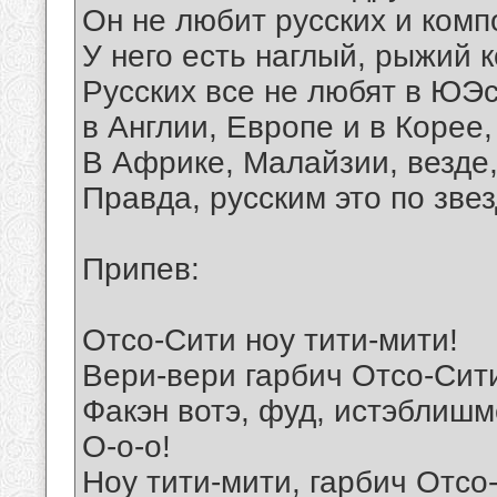
Он не любит русских и компо
У него есть наглый, рыжий к
Русских все не любят в ЮЭ
в Англии, Европе и в Корее,
В Африке, Малайзии, везде
Правда, русским это по звез
Припев:
Отсо-Сити ноу тити-мити!
Вери-вери гарбич Отсо-Сит
Факэн вотэ, фуд, истэблишм
О-о-о!
Ноу тити-мити, гарбич Отсо