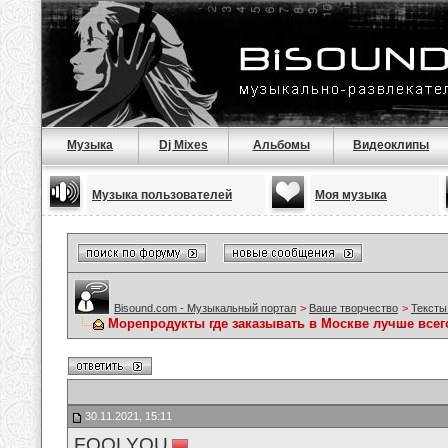
Музыка
Dj Mixes
Альбомы
Видеоклипы
Музыка пользователей
Моя музыка
Bisound.com - Музыкальный портал
>
Ваше творчество
>
Тексты
Морепродукты где заказывать в Москве лучше всег
30.11.2021, 15:11
FOOLYOU