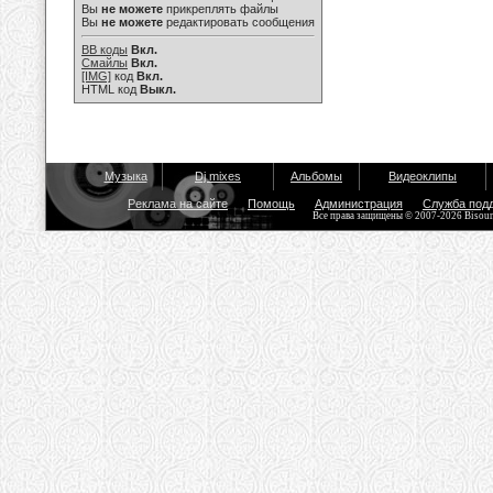
Вы
не можете
прикреплять файлы
Вы
не можете
редактировать сообщения
BB коды
Вкл.
Смайлы
Вкл.
[IMG]
код
Вкл.
HTML код
Выкл.
Музыка
Dj mixes
Альбомы
Видеоклипы
Реклама на сайте
Помощь
Администрация
Служба под
Все права защищены © 2007-2026 Bisou