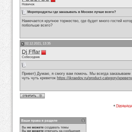
Новичок
Морепродукты где заказывать в Москве лучше всего?
Намечается крупное торжество, где будет много гостей кото
побольше всего?
02.12.2021, 13:35
Dj Fffar
Собеседник
Привет) Думаю, я смогу вам помочь. Мы всегда заказываем 
чуть чуть креветок
https://ikraedov.ru/product-category/креветк
«
Предыдущ
Ваши права в разделе
Вы
не можете
создавать темы
Вы
не можете
отвечать на сообщения