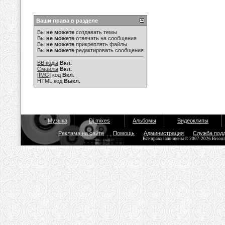
Ваши права в разделе
Вы
не можете
создавать темы
Вы
не можете
отвечать на сообщения
Вы
не можете
прикреплять файлы
Вы
не можете
редактировать сообщения
BB коды
Вкл.
Смайлы
Вкл.
[IMG]
код
Вкл.
HTML код
Выкл.
Музыка
Dj mixes
Альбомы
Видеоклипы
Реклама на сайте
Помощь
Администрация
Служба под
Все права защищены © 2007-2026 Bisou