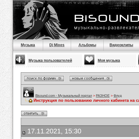
Музыка
Dj Mixes
Альбомы
Видеоклипы
Музыка пользователей
Моя музыка
Bisound.com - Музыкальный портал
>
РАЗНОЕ
>
Флуд
Инструкция по пользованию личного кабинета на са
17.11.2021, 15:30