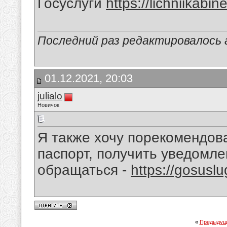
Госуслуги
https://lichniikabi
Последний раз редактировалось a
01.12.2021, 20:03
julialo
Новичок
Я также хочу порекомендов
паспорт, получить уведомле
обращаться -
https://gosusl
«
Предыдущ