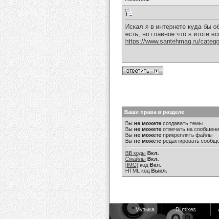
Искал я в интернете куда бы о
есть, но главное что в итоге 
https://www.santehmag.ru/categor
Ваши права в разделе
Вы
не можете
создавать темы
Вы
не можете
отвечать на сообщен
Вы
не можете
прикреплять файлы
Вы
не можете
редактировать сообщ
BB коды
Вкл.
Смайлы
Вкл.
[IMG]
код
Вкл.
HTML код
Выкл.
Музыка
Dj mixes