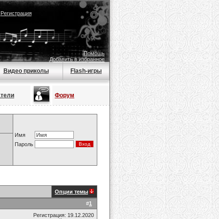
|
Регистрация
Помощь
Добавить в избранное
Видео приколы
Flash-игры
атели
Форум
Имя
Пароль
Опции темы
#
1
Регистрация: 19.12.2020