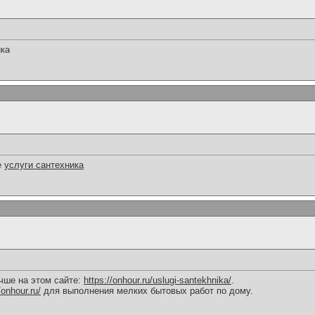
ика
е
услуги сантехника
чше на этом сайте:
https://onhour.ru/uslugi-santekhnika/
.
/onhour.ru/
для выполнения мелких бытовых работ по дому.