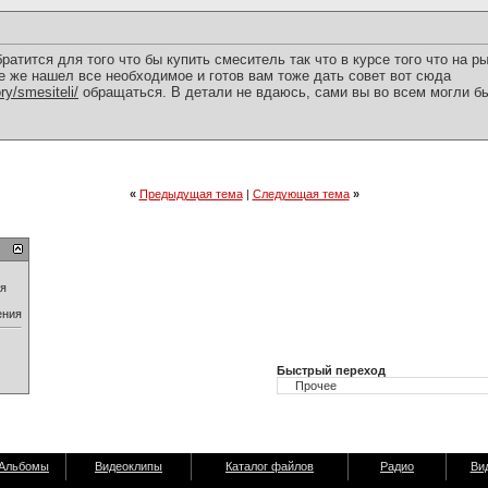
братится для того что бы купить смеситель так что в курсе того что на 
все же нашел все необходимое и готов вам тоже дать совет вот сюда
y/smesiteli/
обращаться. В детали не вдаюсь, сами вы во всем могли бы
«
Предыдущая тема
|
Следующая тема
»
ия
ения
Быстрый переход
Альбомы
Видеоклипы
Каталог файлов
Радио
Ви