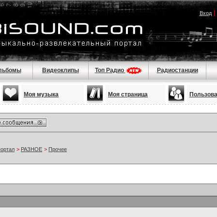
Вход
льбомы
Видеоклипы
Топ Радио
Радиостанции
Моя музыка
Моя страница
Пользов
портал
>
РАЗНОЕ
>
Прочее