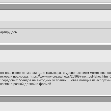
вартиру дом
яет наш интернет-магазин для маникюра, с удовольствием может воспо
икюра и педикюра.
https://www.mv.org.ua/news/259697-ne...gel-lakov.html
С
т передовых брендов на выгодных условиях. Любая позиция из ассортиме
ногтях с разной длиной и формой.