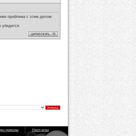
рынке проблема с этим делом
 убедится.
део приколы
Flash-игры