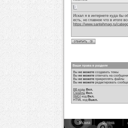
Искал я в интернете куда бы о
есть, но главное что в итоге 
https://www.santehmag.ru/categor
Ваши права в разделе
Вы
не можете
создавать темы
Вы
не можете
отвечать на сообщен
Вы
не можете
прикреплять файлы
Вы
не можете
редактировать сообщ
BB коды
Вкл.
Смайлы
Вкл.
[IMG]
код
Вкл.
HTML код
Выкл.
Музыка
Dj mixes