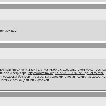
вартиру дом
яет наш интернет-магазин для маникюра, с удовольствием может воспо
икюра и педикюра.
https://www.mv.org.ua/news/259697-ne...gel-lakov.html
С
т передовых брендов на выгодных условиях. Любая позиция из ассортиме
ногтях с разной длиной и формой.