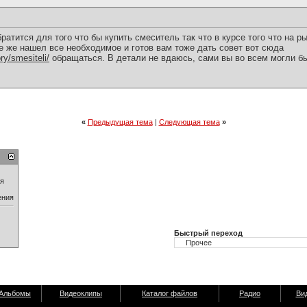
братится для того что бы купить смеситель так что в курсе того что на 
все же нашел все необходимое и готов вам тоже дать совет вот сюда
y/smesiteli/
обращаться. В детали не вдаюсь, сами вы во всем могли бы
«
Предыдущая тема
|
Следующая тема
»
ия
ения
Быстрый переход
Альбомы
Видеоклипы
Каталог файлов
Радио
Ви