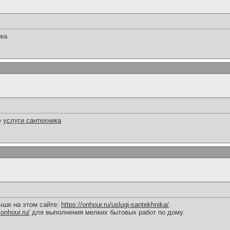
ика
е
услуги сантехника
чше на этом сайте:
https://onhour.ru/uslugi-santekhnika/
.
/onhour.ru/
для выполнения мелких бытовых работ по дому.