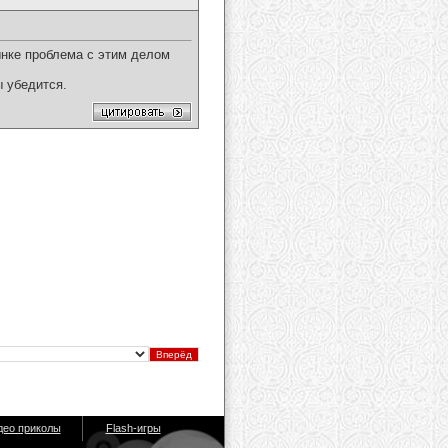
рынке проблема с этим делом
 убедится.
део приколы
Flash-игры