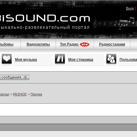
Вход
льбомы
Видеоклипы
Топ Радио
Радиостанции
Моя музыка
Моя страница
Пользов
портал
>
РАЗНОЕ
>
Прочее