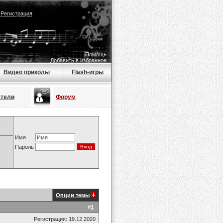
|
Регистрация
Помощь
Добавить в избранное
Видео приколы
Flash-игры
атели
Форум
Имя
Пароль
Опции темы
#
1
Регистрация: 19.12.2020