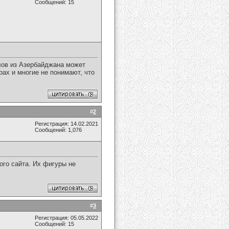
Сообщений: 15
алов из Азербайджана может
рах и многие не понимают, что
#
2
Регистрация: 14.02.2021
Сообщений: 1,076
ого сайта. Их фигуры не
#
3
Регистрация: 05.05.2022
Сообщений: 15