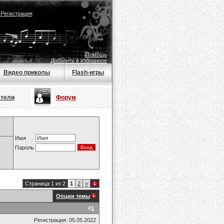
|
Регистрация
Помощь
Добавить в избранное
Видео приколы
Flash-игры
атели
Форум
Имя
Пароль
Страница 1 из 2
1
2
>
Опции темы
#
1
Регистрация: 05.05.2022