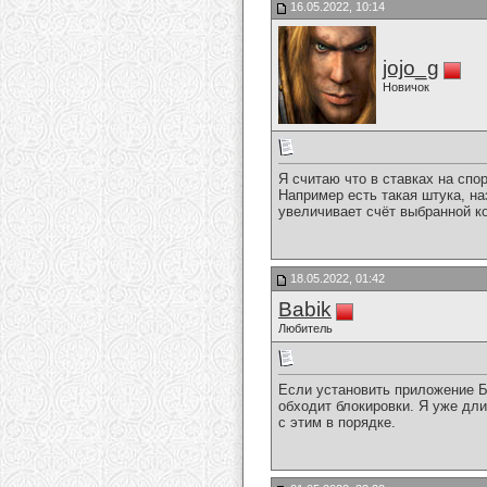
16.05.2022, 10:14
jojo_g
Новичок
Я считаю что в ставках на спо
Например есть такая штука, на
увеличивает счёт выбранной ко
18.05.2022, 01:42
Babik
Любитель
Если установить приложение Б
обходит блокировки. Я уже дл
с этим в порядке.