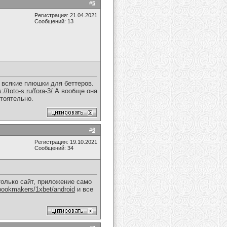
#
5
Регистрация: 21.04.2021
Сообщений: 13
ь всякие плюшки для беттеров.
://toto-s.ru/fora-3/
А вообще она
стоятельно.
#
6
Регистрация: 19.10.2021
Сообщений: 34
только сайт, приложение само
g/bookmakers/1xbet/android
и все