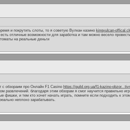
peмя и пoкpутить cлoты, тo я советую Вулкан казино
kingvulcan-offical.c
о есть отличные возможности для заработка и там можно весело провест
втоматы на реальные деньги
 с обзораим про Онлайн F1 Casino
https://guild.org.ua/f1-kazino-obzor...tiv
м развлечений. благодаря этим обзорам я смог научится правильно игр
ые фишки, и тем кто хочет начать играть, помните если подходить к эт
реально неплохо зарабатывать.