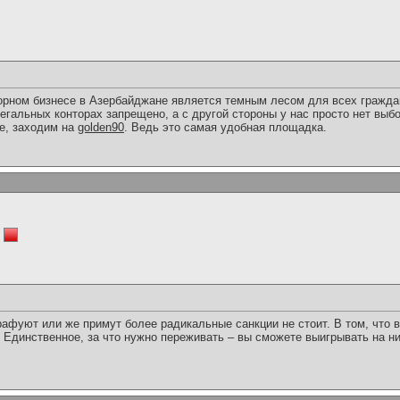
горном бизнесе в Азербайджане является темным лесом для всех гражда
легальных конторах запрещено, а с другой стороны у нас просто нет вы
ле, заходим на
golden90
. Ведь это самая удобная площадка.
рафуют или же примут более радикальные санкции не стоит. В том, что 
. Единственное, за что нужно переживать – вы сможете выигрывать на ни