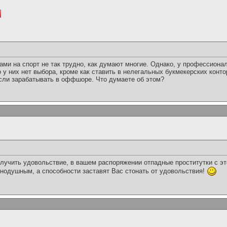
ами на спорт не так трудно, как думают многие. Однако, у профессион
о у них нет выбора, кроме как ставить в нелегальных букмекерских конто
сли зарабатывать в оффшоре. Что думаете об этом?
олучить удовольствие, в вашем распоряжении отпадные проститутки с эт
внодушным, а способности заставят Вас стонать от удовольствия!