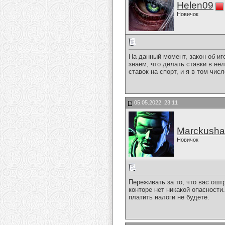
Helen09
Новичок
На данный момент, закон об и
знаем, что делать ставки в не
ставок на спорт, и я в том чис
05.05.2022, 23:11
Marckusha
Новичок
Переживать за то, что вас ошт
конторе нет никакой опасности
платить налоги не будете.