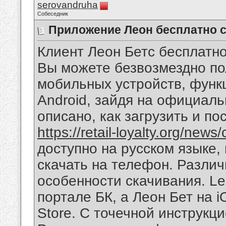
serovandruha
Собеседник
Приложение Леон бесплатно с
Клиент Леон Бетс бесплатно
Вы можете безвозмездно по
мобильных устройств, фун
Android, зайдя на официаль
описано, как загрузить и по
https://retail-loyalty.org/news
доступно на русском языке,
скачать на телефон. Разли
особенности скачивания. L
портале БК, а Леон Бет на 
Store. С точечной инструкц