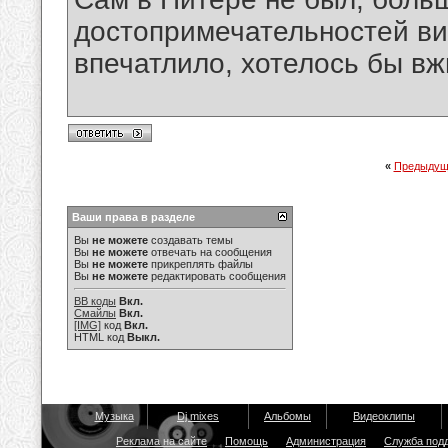
достопримечательностей вид
впечатлило, хотелось бы вж
«
Предыдущ
Ваши права в разделе
Вы
не можете
создавать темы
Вы
не можете
отвечать на сообщения
Вы
не можете
прикреплять файлы
Вы
не можете
редактировать сообщения
BB коды
Вкл.
Смайлы
Вкл.
[IMG]
код
Вкл.
HTML код
Выкл.
Музыка
Dj mixes
Альбомы
Видеоклипы
Реклама на сайте
Помощь
Администрация
Служба под