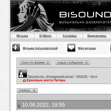
Музыка
Dj Mixes
Альбомы
Видеоклипы
Музыка пользователей
Моя музыка
Bisound.com - Музыкальный портал
>
РАЗНОЕ
>
Флуд
Красивые места Питера.
10.08.2022, 19:55