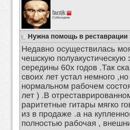
fantjk
Собеседник
Нужна помощь в реставрации
Недавно осуществилась моя
чешскую полуакустическую э
середины 60х годов .Так ск
своих лет устал немного ,н
нормальном рабочем состоян
лет ) .В отреставрированно
раритетные гитары мягко гов
из в продаже .а на купленн
полностью рабочая , внешни