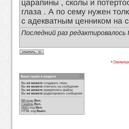
царапины , сколы и потерто
глаза . А по сему нужен то
с адекватным ценником на с
Последний раз редактировалось fa
«
Предыдущ
Ваши права в разделе
Вы
не можете
создавать темы
Вы
не можете
отвечать на сообщения
Вы
не можете
прикреплять файлы
Вы
не можете
редактировать сообщения
BB коды
Вкл.
Смайлы
Вкл.
[IMG]
код
Вкл.
HTML код
Выкл.