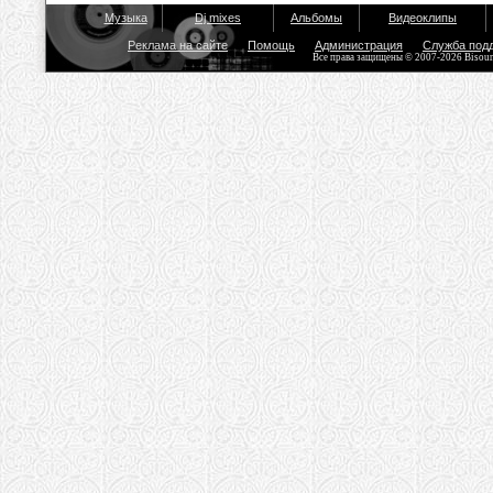
Музыка
Dj mixes
Альбомы
Видеоклипы
Реклама на сайте
Помощь
Администрация
Служба под
Все права защищены © 2007-2026 Bisou