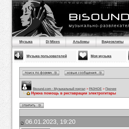
Музыка
Dj Mixes
Альбомы
Видеоклипы
Музыка пользователей
Моя музыка
Bisound.com - Музыкальный портал
>
РАЗНОЕ
>
Прочее
Нужна помощь в реставрации электрогитары
06.01.2023, 19:20