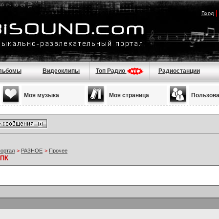
Вход
льбомы
Видеоклипы
Топ Радио
Радиостанции
Моя музыка
Моя страница
Пользов
портал
>
РАЗНОЕ
>
Прочее
 ПК