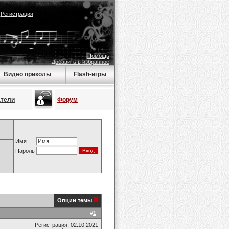
|
Регистрация
Помощь
Добавить в избранное
Видео приколы
Flash-игры
атели
Форум
Имя
Пароль
Опции темы
#
1
Регистрация: 02.10.2021