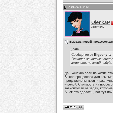
14.01.2024, 14:53
OlenkaP
Любитель
Выбрать новый процессор для
Цитата:
Сообщение от
Bigpony
Откопал за копейки систе
заменить на какой-нибуд
Да , конечно если на компе сто
Выбор процессора для компьют
представлены тысячи различны
– ценой. Стоимость на процесс
зависимости от задач, которы
А как это сделать , вот тут по