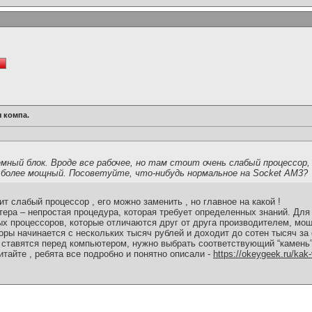
 компа.
мный блок. Вроде все рабочее, но там стоит очень слабый процессор,
ь более мощный. Посоветуйте, что-нибудь нормальное на Socket AM3?
ит слабый процессор , его можно заменить , но главное на какой !
ера – непростая процедура, которая требует определенных знаний. Для
х процессоров, которые отличаются друг от друга производителем, мощ
оры начинается с нескольких тысяч рублей и доходит до сотен тысяч за
е ставятся перед компьютером, нужно выбрать соответствующий “камень”
читайте , ребята все подробно и понятно описали -
https://okeygeek.ru/kak