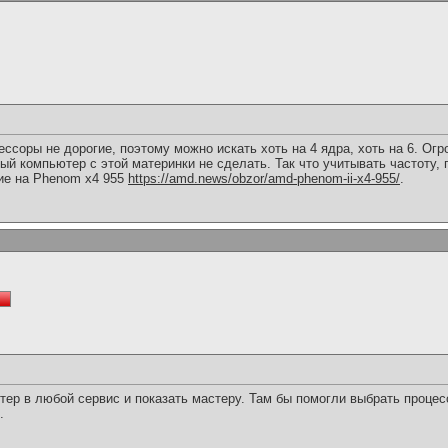
цессоры не дорогие, поэтому можно искать хоть на 4 ядра, хоть на 6. Ог
ый компьютер с этой материнки не сделать. Так что учитывать частоту, 
ие на Phenom x4 955
https://amd.news/obzor/amd-phenom-ii-x4-955/
.
ер в любой сервис и показать мастеру. Там бы помогли выбрать процесс
.