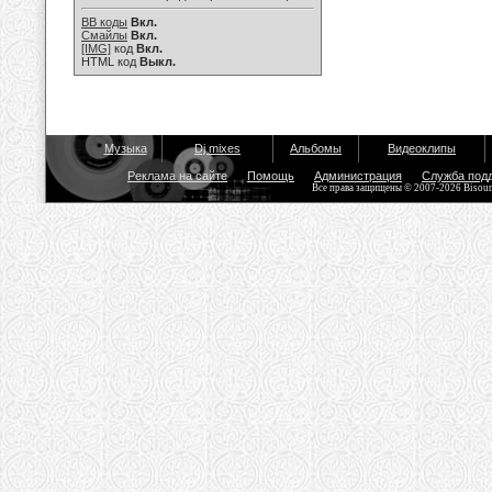
BB коды
Вкл.
Смайлы
Вкл.
[IMG]
код
Вкл.
HTML код
Выкл.
Музыка
Dj mixes
Альбомы
Видеоклипы
Реклама на сайте
Помощь
Администрация
Служба под
Все права защищены © 2007-2026 Bisou