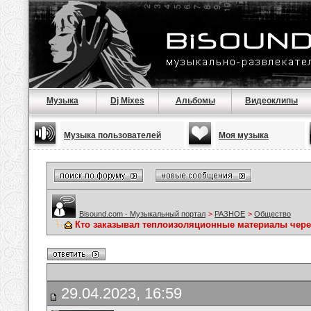
Музыка
Dj Mixes
Альбомы
Видеоклипы
Музыка пользователей
Моя музыка
Bisound.com - Музыкальный портал
>
РАЗНОЕ
>
Общество
Кто заказывал теплоизоляционные материалы чере
29.04.2023, 16:59