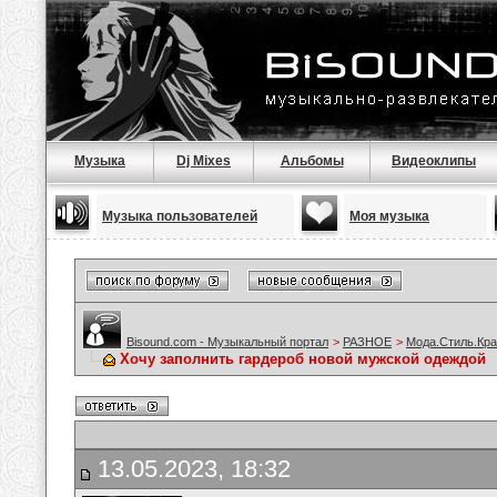
Музыка
Dj Mixes
Альбомы
Видеоклипы
Музыка пользователей
Моя музыка
Bisound.com - Музыкальный портал
>
РАЗНОЕ
>
Мода.Стиль.Кра
Хочу заполнить гардероб новой мужской одеждой
13.05.2023, 18:32