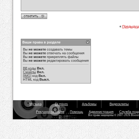
«
Предыдущ
Ваши права в разделе
Вы
не можете
создавать темы
Вы
не можете
отвечать на сообщения
Вы
не можете
прикреплять файлы
Вы
не можете
редактировать сообщения
BB коды
Вкл.
Смайлы
Вкл.
[IMG]
код
Вкл.
HTML код
Выкл.
Музыка
Dj mixes
Альбомы
Видеоклипы
Реклама на сайте
Помощь
Администрация
Служба под
Все права защищены © 2007-2026 Bisou