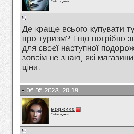
Собеседник
Де краще всього купувати т
про туризм? І що потрібно з
для своєї наступної подорож
зовсім не знаю, які магазин
ціни.
06.05.2023, 20:19
моржиха
Собеседник