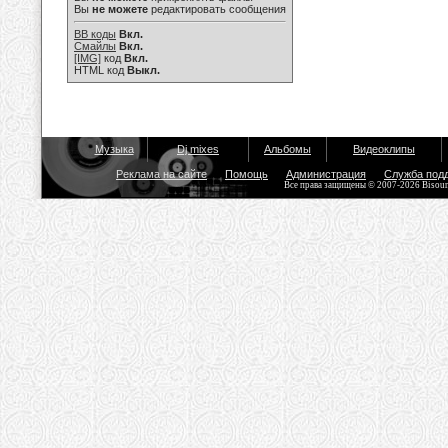
Вы
не можете
редактировать сообщения
BB коды
Вкл.
Смайлы
Вкл.
[IMG]
код
Вкл.
HTML код
Выкл.
Музыка
Dj mixes
Альбомы
Видеоклипы
Реклама на сайте
Помощь
Администрация
Служба под
Все права защищены © 2007-2026 Bisou