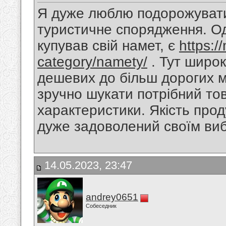
Я дуже люблю подорожувати 
туристичне спорядження. Од
купував свій намет, є
https:/
category/namety/
. Тут широк
дешевих до більш дорогих мо
зручно шукати потрібний тов
характеристики. Якість проду
дуже задоволений своїм ви
14.05.2023, 23:47
andrey0651
Собеседник