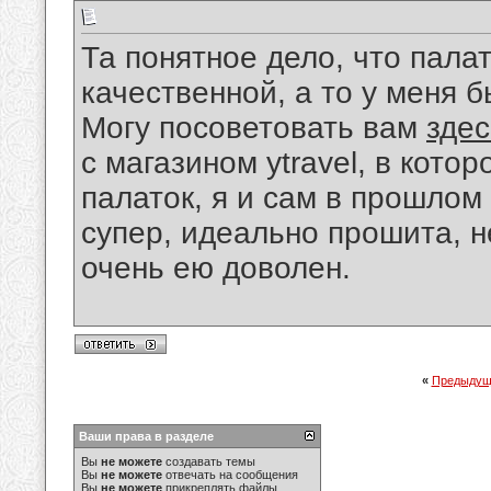
Та понятное дело, что пала
качественной, а то у меня б
Могу посоветовать вам
здес
с магазином ytravel, в кот
палаток, я и сам в прошлом 
супер, идеально прошита, н
очень ею доволен.
«
Предыдущ
Ваши права в разделе
Вы
не можете
создавать темы
Вы
не можете
отвечать на сообщения
Вы
не можете
прикреплять файлы