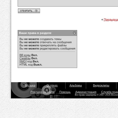
«
Предыдущ
Ваши права в разделе
Вы
не можете
создавать темы
Вы
не можете
отвечать на сообщения
Вы
не можете
прикреплять файлы
Вы
не можете
редактировать сообщения
BB коды
Вкл.
Смайлы
Вкл.
[IMG]
код
Вкл.
HTML код
Выкл.
Музыка
Dj mixes
Альбомы
Видеоклипы
Реклама на сайте
Помощь
Администрация
Служба под
Все права защищены © 2007-2026 Bisou