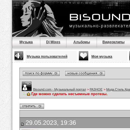
Музыка
Dj Mixes
Альбомы
Видеоклипы
Музыка пользователей
Моя музыка
Bisound.com - Музыкальный портал
>
РАЗНОЕ
>
Мода.Стиль.Кра
Где можно сделать несъемные протезы.
29.05.2023, 19:36