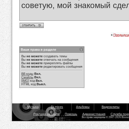
советую, мой знакомый сдел
«
Предыдущ
Ваши права в разделе
Вы
не можете
создавать темы
Вы
не можете
отвечать на сообщения
Вы
не можете
прикреплять файлы
Вы
не можете
редактировать сообщения
BB коды
Вкл.
Смайлы
Вкл.
[IMG]
код
Вкл.
HTML код
Выкл.
Музыка
Dj mixes
Альбомы
Видеоклипы
Реклама на сайте
Помощь
Администрация
Служба под
Все права защищены © 2007-2026 Bisou