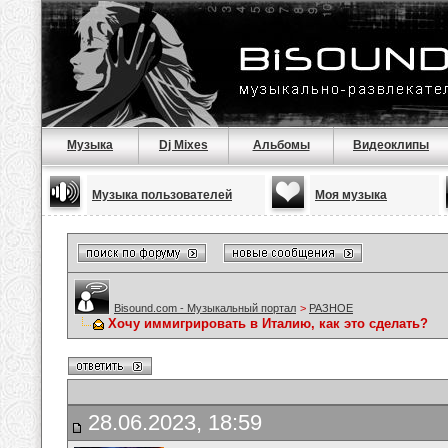
Музыка
Dj Mixes
Альбомы
Видеоклипы
Музыка пользователей
Моя музыка
Bisound.com - Музыкальный портал
>
РАЗНОЕ
Хочу иммигрировать в Италию, как это сделать?
28.06.2023, 18:59