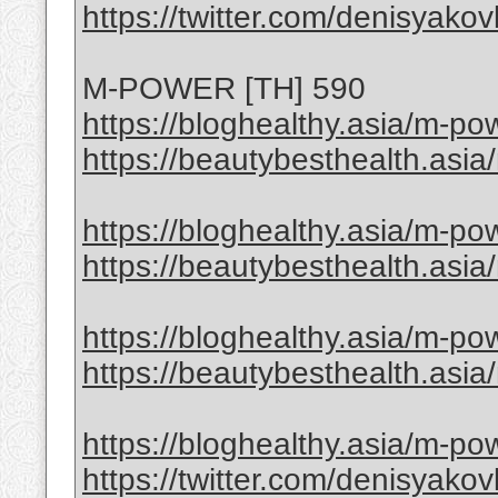
https://twitter.com/denisyak
M-POWER [TH] 590
https://bloghealthy.asia/m-p
https://beautybesthealth.asi
https://bloghealthy.asia/m-p
https://beautybesthealth.asi
https://bloghealthy.asia/m-p
https://beautybesthealth.asi
https://bloghealthy.asia/m-p
https://twitter.com/denisyak