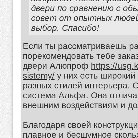
двери по сравнению с об
совет от опытных людей
выбор. Спасибо!
Если ты рассматриваешь ра
порекомендовать тебе зак
двери Алюпроф
https://usg.
sistemy/
у них есть широкий
разных стилей интерьера. О
система Альфа. Она отлича
внешним воздействиям и до
Благодаря своей конструкци
плавное и бесшумное сколь