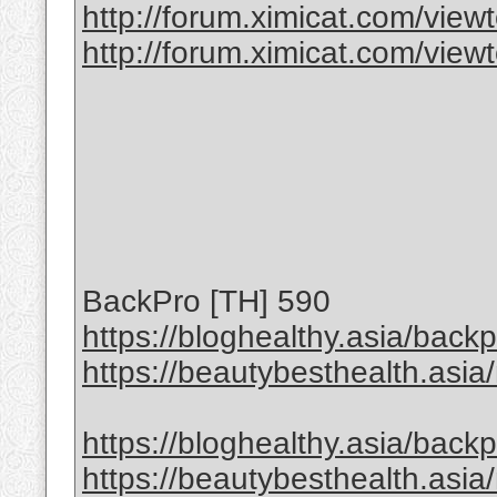
http://forum.ximicat.com/vie
http://forum.ximicat.com/vie
BackPro [TH] 590
https://bloghealthy.asia/back
https://beautybesthealth.asi
https://bloghealthy.asia/back
https://beautybesthealth.asi