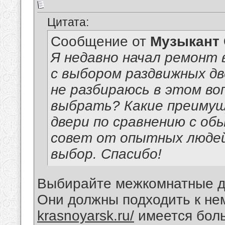
Цитата:
Сообщение от
Музыкант 
Я недавно начал ремонт 
с выбором раздвижных дв
не разбираюсь в этом во
выбрать? Какие преиму
двери по сравнению с об
совет от опытных людей
выбор. Спасибо!
Выбирайте межкомнатные дв
Они должны подходить к нем
krasnoyarsk.ru/
имеется боль