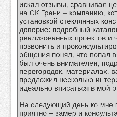
искал отзывы, сравнивал це
на СК Грани – компанию, ко
установкой стеклянных конс
доверие: подробный катало
реализованных проектов и ч
позвонить и проконсультиро
общения понял, что попал 
был очень внимателен, подр
перегородок, материалах, в
предложил несколько интер
идеально вписаться в мой 
На следующий день ко мне 
приятно – замер и консульт