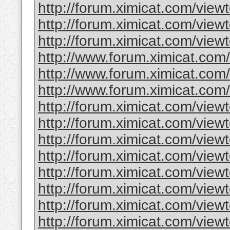
http://forum.ximicat.com/vie
http://forum.ximicat.com/vie
http://forum.ximicat.com/vie
http://www.forum.ximicat.co
http://www.forum.ximicat.co
http://www.forum.ximicat.co
http://forum.ximicat.com/vie
http://forum.ximicat.com/vie
http://forum.ximicat.com/vie
http://forum.ximicat.com/vie
http://forum.ximicat.com/vie
http://forum.ximicat.com/vie
http://forum.ximicat.com/vie
http://forum.ximicat.com/vie