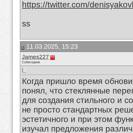
https://twitter.com/denisyak
ss
11.03.2025, 15:23
James227
Собеседник
Когда пришло время обнови
понял, что стеклянные перег
для создания стильного и с
не просто стандартных реше
эстетичного и при этом фун
изучал предложения различ