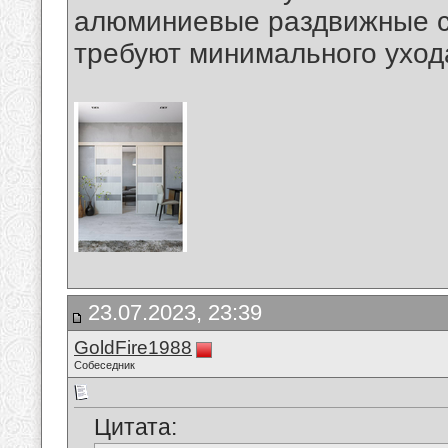
алюминиевые раздвижные с
требуют минимального уход
23.07.2023, 23:39
GoldFire1988
Собеседник
Цитата: