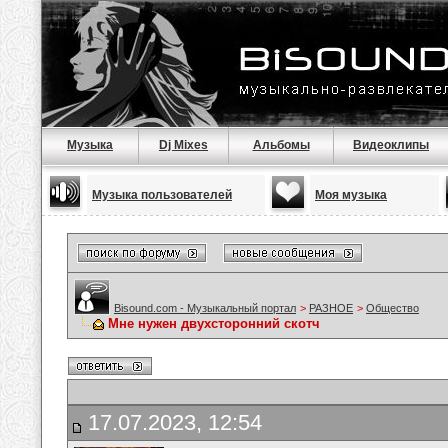
Музыка
Dj Mixes
Альбомы
Видеоклипы
Музыка пользователей
Моя музыка
Bisound.com - Музыкальный портал
>
РАЗНОЕ
>
Общество
Мне нужен двухсторонний скотч
17.07.2023, 12:54