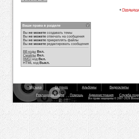
«
Предыдущ
Ваши права в разделе
Вы
не можете
создавать темы
Вы
не можете
отвечать на сообщения
Вы
не можете
прикреплять файлы
Вы
не можете
редактировать сообщения
BB коды
Вкл.
Смайлы
Вкл.
[IMG]
код
Вкл.
HTML код
Выкл.
Музыка
Dj mixes
Альбомы
Видеоклипы
Реклама на сайте
Помощь
Администрация
Служба под
Все права защищены © 2007-2026 Bisou