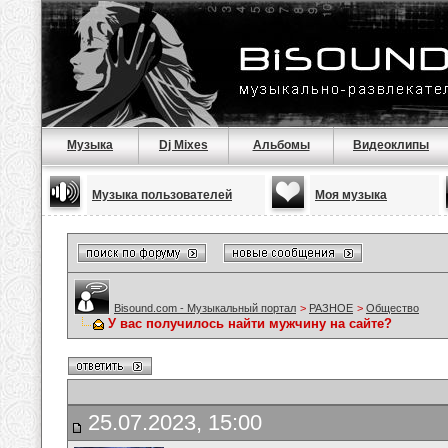
Музыка
Dj Mixes
Альбомы
Видеоклипы
Музыка пользователей
Моя музыка
Bisound.com - Музыкальный портал
>
РАЗНОЕ
>
Общество
У вас получилось найти мужчину на сайте?
25.07.2023, 15:00