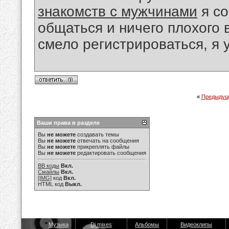
знакомств с мужчинами
я со
общаться и ничего плохого 
смело регистрироваться, я у
«
Предыдущ
Ваши права в разделе
Вы
не можете
создавать темы
Вы
не можете
отвечать на сообщения
Вы
не можете
прикреплять файлы
Вы
не можете
редактировать сообщения
BB коды
Вкл.
Смайлы
Вкл.
[IMG]
код
Вкл.
HTML код
Выкл.
Музыка
Dj mixes
Альбомы
Видеоклипы