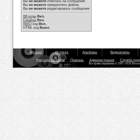
Вы
не можете
отвечать на сообщения
Вы
не можете
прикреплять файлы
Вы
не можете
редактировать сообщения
BB коды
Вкл.
Смайлы
Вкл.
[IMG]
код
Вкл.
HTML код
Выкл.
Музыка
Dj mixes
Альбомы
Видеоклипы
Реклама на сайте
Помощь
Администрация
Служба под
Все права защищены © 2007-2026 Bisou