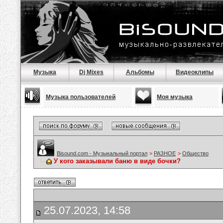
Музыка
Dj Mixes
Альбомы
Видеоклипы
Музыка пользователей
Моя музыка
Bisound.com - Музыкальный портал
>
РАЗНОЕ
>
Общество
У кого заказывали баню в виде бочки?
25.07.2023, 14:58