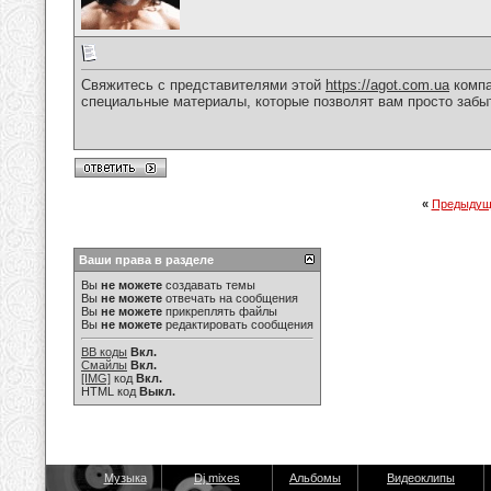
Свяжитесь с представителями этой
https://agot.com.ua
компа
специальные материалы, которые позволят вам просто забы
«
Предыдущ
Ваши права в разделе
Вы
не можете
создавать темы
Вы
не можете
отвечать на сообщения
Вы
не можете
прикреплять файлы
Вы
не можете
редактировать сообщения
BB коды
Вкл.
Смайлы
Вкл.
[IMG]
код
Вкл.
HTML код
Выкл.
Музыка
Dj mixes
Альбомы
Видеоклипы