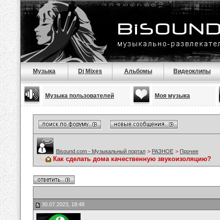
Музыка
Dj Mixes
Альбомы
Видеоклипы
Музыка пользователей
Моя музыка
Bisound.com - Музыкальный портал
>
РАЗНОЕ
>
Прочее
Как сделать дома качественную звукоизоляцию?
30.07.2023, 18:48