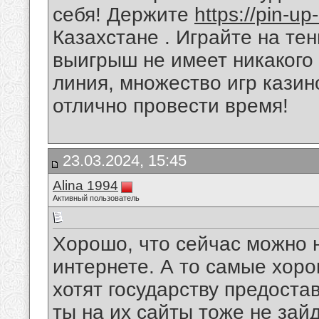
себя! Держите
https://pin-up
Казахстане . Играйте на те
выигрыш не имеет никакого
линия, множество игр казин
отлично провести время!
23.03.2024, 15:45
Alina 1994
Активный пользователь
Хорошо, что сейчас можно 
интернете. А то самые хоро
хотят государству предостав
ты на их сайты тоже не зай