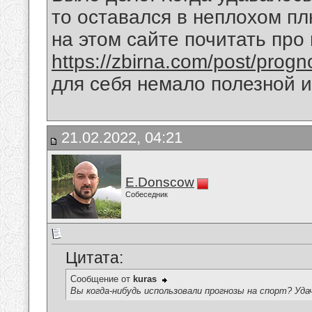
то оставался в неплохом пл
на этом сайте почитать про
https://zbirna.com/post/progn
для себя немало полезной 
21.02.2022, 04:21
E.Donscow
Собеседник
Цитата:
Сообщение от
kuras
Вы когда-нибудь использовали прогнозы на спорт? Удач