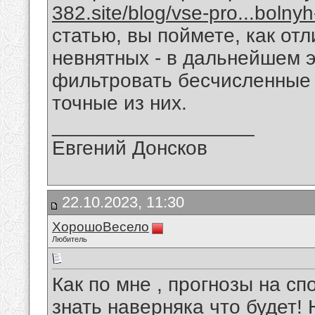
382.site/blog/vse-pro...bolny
статью, вы поймете, как от
невнятных - в дальнейшем 
фильтровать бесчисленные 
точные из них.
__________________
Евгений Донсков
22.10.2023, 11:30
ХорошоВесело
Любитель
Как по мне , прогнозы на сп
знать наверняка что будет!