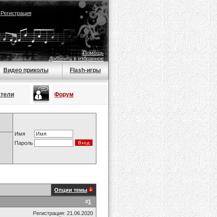
|
Регистрация
Помощь
Добавить в избранное
Видео приколы
Flash-игры
атели
Форум
Имя
Пароль
Опции темы
#
1
Регистрация: 21.06.2020