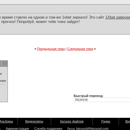
 время ставлю на одном и том-же 1xbet зеркало! Это сайт
1Xbet рабоче
 прогноз! Попробуй, может тебе тоже зайдет!
«
Предыдущая тема
|
Следующая тема
»
ия
ения
Быстрый переход
Альбомы
Видеоклипы
Каталог файлов
Радио
Ви
ь
Администрация
Служба поддержки
bisound@bisound.com
Почта: