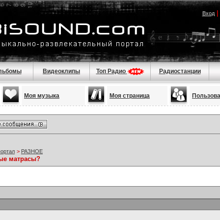
Вход
льбомы
Видеоклипы
Топ Радио
Радиостанции
Моя музыка
Моя страница
Пользов
портал
>
РАЗНОЕ
ные матрасы?