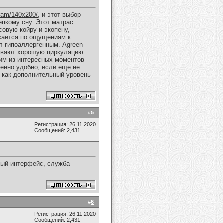
eram/140x200/
, и этот выбор
епкому сну. Этот матрас
совую койру и экопену,
ижается по ощущениям к
л гипоаллергенным. Agreen
чивают хорошую циркуляцию
им из интересных моментов
бенно удобно, если еще не
о как дополнительный уровень
#
5
Регистрация: 26.11.2020
Сообщений: 2,431
ный интерфейс, служба
#
6
Регистрация: 26.11.2020
Сообщений: 2,431