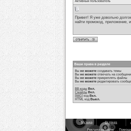
Активный пользователь
Привет! Я уже довольно долгое
найти промокод, приложение, и
Ваши права в разделе
Вы
не можете
создавать темы
Вы
не можете
отвечать на сообщен
Вы
не можете
прикреплять файлы
Вы
не можете
редактировать сообщ
BB коды
Вкл.
Смайлы
Вкл.
[IMG]
код
Вкл.
HTML код
Выкл.
Музыка
Dj mixes
Реклама на сайте
Помощ