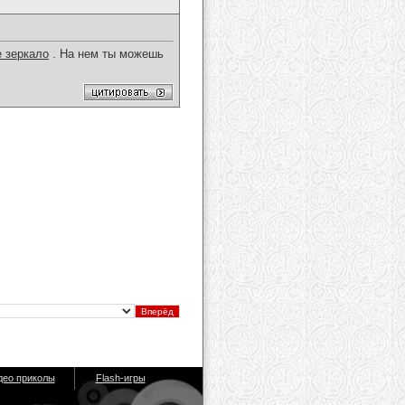
е зеркало
. На нем ты можешь
део приколы
Flash-игры