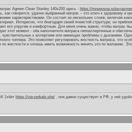
атрас Agreen Clean Stanley 140x200 здесь -
https://mnogosna.ru/po-razm
, как говорится, удачно выбранный матрас – это ключ к здоровому и кр
оими характеристиками. Он состоит из нескольких слоев, включая коко
териал. Интересно, что благодаря своей ячеистой структуре, он прибл
лает его упругим и комфортным. Для меня очень важно, чтобы матрас бы
вдал этот момент - оба наполнителя матраса гипоаллергенные и обеспе
, чувствительных к аллергиям или имеющих проблемы с дыханием. Одн
чного топпера. Это позволяет регулировать жесткость матраса, что осо
 по жесткости и хочешь иметь возможность менять это по желанию. Эт
БК 1хбет
https://vip-zerkalo.site/
, она давно существует в РФ, у неё удоб