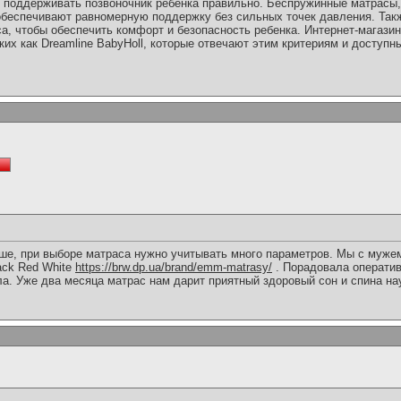
н поддерживать позвоночник ребенка правильно. Беспружинные матрасы,
 обеспечивают равномерную поддержку без сильных точек давления. Так
а, чтобы обеспечить комфорт и безопасность ребенка. Интернет-магази
ких как Dreamline BabyHoll, которые отвечают этим критериям и доступны
ше, при выборе матраса нужно учитывать много параметров. Мы с муже
ack Red White
https://brw.dp.ua/brand/emm-matrasy/
. Порадовала оператив
ла. Уже два месяца матрас нам дарит приятный здоровый сон и спина на