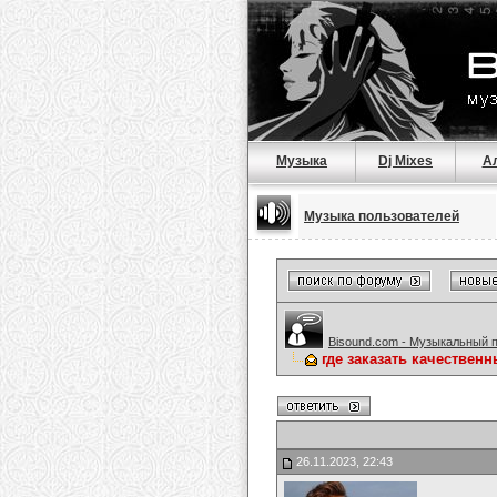
Музыка
Dj Mixes
А
Музыка пользователей
Bisound.com - Музыкальный 
где заказать качествен
26.11.2023, 22:43