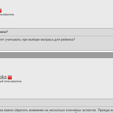
льзователь
трасы?
ует учитывать при выборе матраса для ребенка?
oks
ый пользователь
ка важно обратить внимание на несколько ключевых аспектов. Прежде вс