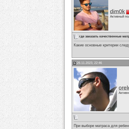
dim0k
Активный по
где заказать качественные ма
Какие основные критерии след
26.11.2023, 22:46
orel
Активн
При выборе матраса для ребен