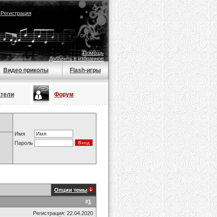
|
Регистрация
Помощь
Добавить в избранное
Видео приколы
Flash-игры
атели
Форум
Имя
Пароль
Опции темы
#
1
Регистрация: 22.04.2020