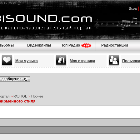
Вход
льбомы
Видеоклипы
Топ Радио
Радиостанции
Моя музыка
Моя страница
Пользов
портал
>
РАЗНОЕ
>
Прочее
фирменного стиля