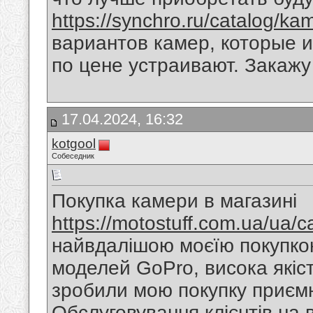
https://synchro.ru/catalog/ka
вариантов камер, которые и
по цене устраивают. Закажу
17.04.2024, 16:32
kotgool
Собеседник
Покупка камери в магазині
https://motostuff.com.ua/ua/
найвдалішою моєїю покупкою
моделей GoPro, висока якіст
зробили мою покупку приєм
Обслуговування клієнтів на в