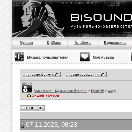
Музыка
Dj Mixes
Альбомы
Видеоклипы
Музыка пользователей
Моя музыка
Bisound.com - Музыкальный портал
>
РАЗНОЕ
>
Флуд
Экшен камера
07.11.2023, 08:23