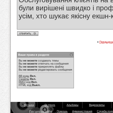
були вирішені швидко і про
усім, хто шукає якісну екшн
«
Предыдущ
Ваши права в разделе
Вы
не можете
создавать темы
Вы
не можете
отвечать на сообщения
Вы
не можете
прикреплять файлы
Вы
не можете
редактировать сообщения
BB коды
Вкл.
Смайлы
Вкл.
[IMG]
код
Вкл.
HTML код
Выкл.
Музыка
Dj mixes
Альбомы
Видеоклипы
Реклама на сайте
Помощь
Администрация
Служба под