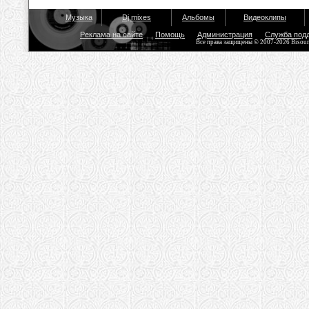
Музыка
Dj mixes
Альбомы
Видеоклипы
Реклама на сайте
Помощь
Администрация
Служба под
Все права защищены © 2007-2026 Bisou