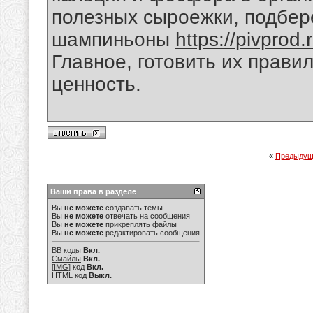
полезных сыроежки, подбере
шампиньоны
https://pivprod.
Главное, готовить их прави
ценность.
«
Предыдущ
Ваши права в разделе
Вы
не можете
создавать темы
Вы
не можете
отвечать на сообщения
Вы
не можете
прикреплять файлы
Вы
не можете
редактировать сообщения
BB коды
Вкл.
Смайлы
Вкл.
[IMG]
код
Вкл.
HTML код
Выкл.