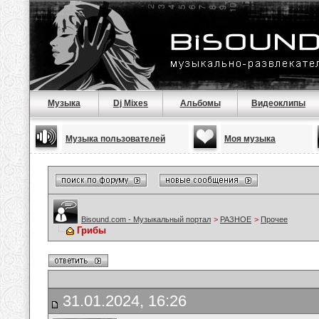
Музыка
Dj Mixes
Альбомы
Видеоклипы
Музыка пользователей
Моя музыка
Bisound.com - Музыкальный портал
>
РАЗНОЕ
>
Прочее
Грибы
31.01.2024, 16:26