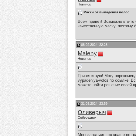
Новичок
Маски от выпадения волос
Всем привет! Возможно кто-то
качественную маску, поэтому 
08.02.2024, 22:28
Maleny
Новичок
Приветствую! Могу порекоменд
vypadeniya-volos
по ссылке. Вс
можете найти решение своей п
31.03.2024, 23:59
Оливерыч
Собеседник
Мені здається, що краще не гра