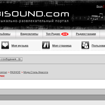
Вход
льбомы
Видеоклипы
Топ Радио
Радиостанции
Моя музыка
Моя страница
Пользов
портал
>
РАЗНОЕ
>
Мода.Стиль.Красота
лос