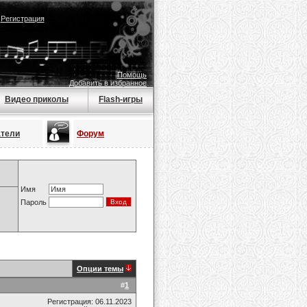
|
Регистрация
Помощь
Добавить в избранное
Видео приколы
Flash-игры
атели
Форум
Имя
Пароль
Опции темы
#
1
Регистрация: 06.11.2023