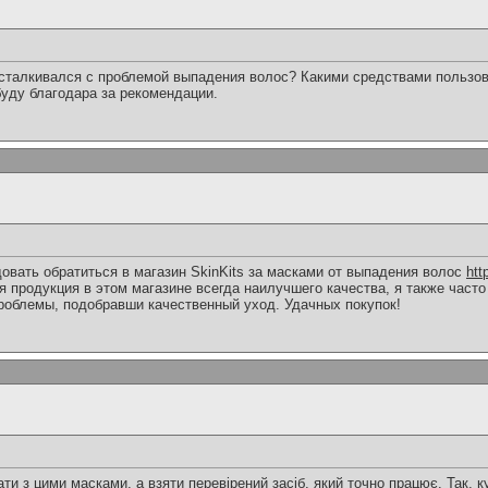
 сталкивался с проблемой выпадения волос? Какими средствами пользо
буду благодара за рекомендации.
овать обратиться в магазин SkinKits за масками от выпадения волос
htt
я продукция в этом магазине всегда наилучшего качества, я также част
роблемы, подобравши качественный уход. Удачных покупок!
ти з цими масками, а взяти перевірений засіб, який точно працює. Так, 