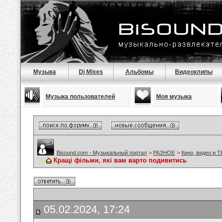
Музыка
Dj Mixes
Альбомы
Видеоклипы
Музыка пользователей
Моя музыка
Bisound.com - Музыкальный портал
>
РАЗНОЕ
>
Кино, видео и Т
Кращі фільми, які вам варто подивитись
05.02.2024, 17:24