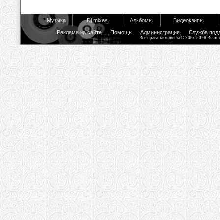
Музыка
Dj mixes
Альбомы
Видеоклипы
Реклама на сайте
Помощь
Администрация
Служба под
Все права защищены © 2007-2026 Bisou