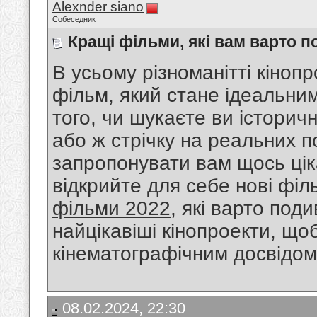
Alexnder siano
Собеседник
Кращі фільми, які вам варто 
В усьому різноманітті кіноп
фільм, який стане ідеальни
того, чи шукаєте ви історич
або ж стрічку на реальних по
запропонувати вам щось ці
відкрийте для себе нові філ
фільми 2022
, які варто под
найцікавіші кінопроекти, що
кінематографічним досвідом
08.02.2024, 22:30