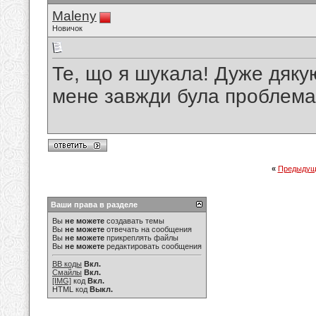
Maleny
Новичок
Те, що я шукала! Дуже дяку
мене завжди була проблема 
«
Предыдущ
Ваши права в разделе
Вы
не можете
создавать темы
Вы
не можете
отвечать на сообщения
Вы
не можете
прикреплять файлы
Вы
не можете
редактировать сообщения
BB коды
Вкл.
Смайлы
Вкл.
[IMG]
код
Вкл.
HTML код
Выкл.