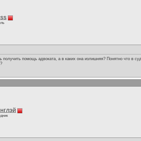
iss
ель
ь получить помощь адвоката, а в каких она излишняя? Понятно что в су
ь?
нглэй
едник