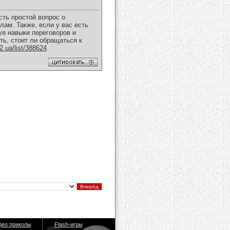
сть простой вопрос о
ам. Также, если у вас есть
уя навыки переговоров и
ь, стоит ли обращаться к
2.ua/list/388624
део приколы
Flash-игры