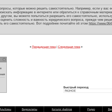
опросы, которые можно решить самостоятельно. Например, если у вас е
поискать информацию в интернете или обратиться к справочным материал
 другом, вы можете попытаться разрешить его самостоятельно, использ
 оценить сложность и важность юридического вопроса, прежде чем решит
ть его самостоятельно. Вот подробнее почитайте об этом
https://www.064
«
Предыдущая тема
|
Следующая тема
»
ия
ения
Быстрый переход
Альбомы
Видеоклипы
Каталог файлов
Радио
Ви