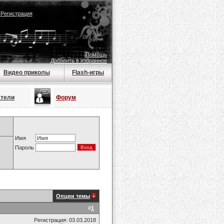
|
Регистрация
Помощь
Добавить в избранное
Видео приколы
Flash-игры
атели
Форум
Имя
Пароль
Опции темы
#
1
Регистрация: 03.03.2018