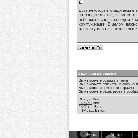
Есть некоторые юридические в
законодательстве, вы можете 
небольшой спор с соседом или
коммуникации. В целом, важно
адвокату или попытаться реши
Ваши права в разделе
Вы
не можете
создавать темы
Вы
не можете
отвечать на сообщен
Вы
не можете
прикреплять файлы
Вы
не можете
редактировать сообщ
BB коды
Вкл.
Смайлы
Вкл.
[IMG]
код
Вкл.
HTML код
Выкл.
Музыка
Dj mixes