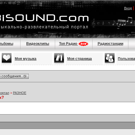
Вход
льбомы
Видеоклипы
Топ Радио
Радиостанции
Моя музыка
Моя страница
Пользов
портал
>
РАЗНОЕ
к?