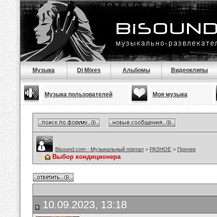
Музыка
Dj Mixes
Альбомы
Видеоклипы
Музыка пользователей
Моя музыка
Bisound.com - Музыкальный портал
>
РАЗНОЕ
>
Прочее
Выбор кондиционера
10.09.2023, 13:18