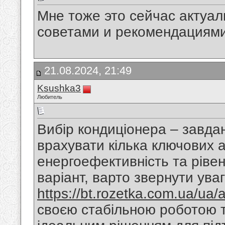
Мне тоже это сейчас актуа
советами и рекомендациями
21.08.2024, 21:49
Ksushka3
Любитель
Вибір кондиціонера – завда
врахувати кілька ключових ас
енергоефективність та ріве
варіант, варто звернути ува
https://bt.rozetka.com.ua/ua/
своєю стабільною роботою т