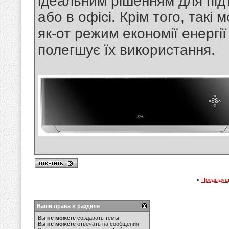
ідеальним рішенням для під
або в офісі. Крім того, такі 
як-от режим економії енергі
полегшує їх використання.
«
Предыдущ
Ваши права в разделе
Вы
не можете
создавать темы
Вы
не можете
отвечать на сообщения