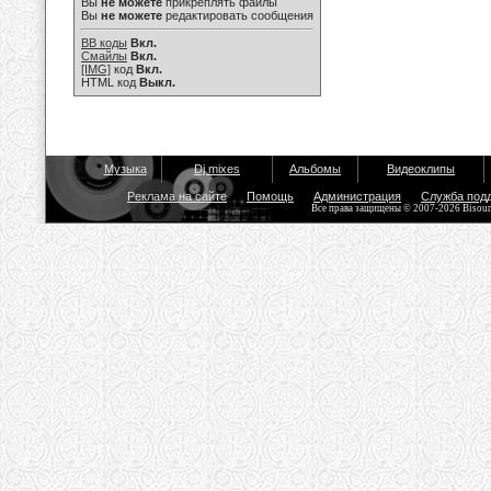
Вы
не можете
прикреплять файлы
Вы
не можете
редактировать сообщения
BB коды
Вкл.
Смайлы
Вкл.
[IMG]
код
Вкл.
HTML код
Выкл.
Музыка
Dj mixes
Альбомы
Видеоклипы
Реклама на сайте
Помощь
Администрация
Служба под
Все права защищены © 2007-2026 Bisou