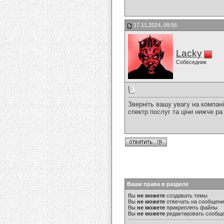
17.11.2024, 09:56
Lacky
Собеседник
Зверніть вашу увагу на компа
спектр послуг та ціни нижче ра
Ваши права в разделе
Вы
не можете
создавать темы
Вы
не можете
отвечать на сообщен
Вы
не можете
прикреплять файлы
Вы
не можете
редактировать сообщ