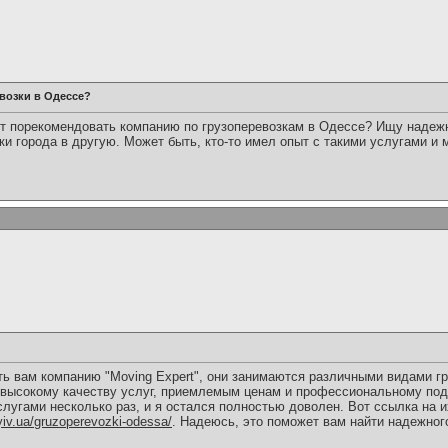
возки в Одессе?
т порекомендовать компанию по грузоперевозкам в Одессе? Ищу надежн
ки города в другую. Может быть, кто-то имел опыт с такими услугами и
ть вам компанию "Moving Expert", они занимаются различными видами гр
 высокому качеству услуг, приемлемым ценам и профессиональному под
лугами несколько раз, и я остался полностью доволен. Вот ссылка на их
yiv.ua/gruzoperevozki-odessa/
. Надеюсь, это поможет вам найти надежног