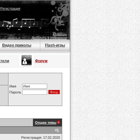
|
Регистрация
Помощь
Добавить в избранное
Видео приколы
Flash-игры
атели
Форум
Имя
Пароль
Опции темы
#
1
Регистрация: 17.02.2020