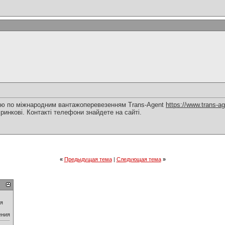
нію по міжнародним вантажоперевезенням Trans-Agent
https://www.trans-a
 ринкові. Контакті телефони знайдете на сайті.
«
Предыдущая тема
|
Следующая тема
»
ия
ения