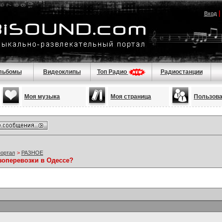
Вход
льбомы
Видеоклипы
Топ Радио
Радиостанции
Моя музыка
Моя страница
Пользов
портал
>
РАЗНОЕ
зоперевозки в Одессе?