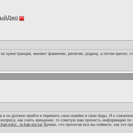
ныйДжо
за чужестранцев, меняют фамилию, религию, родину, а потом кричат, сп
а и он должен пройти и пережить свои ошибки и свои беды. И к сожале
 вопроса, как снять крещение, то советую вам прочесть информацию по 
ati-initsi...ie-kak-eto-ra/
Думаю, что прочитав все вы поймете, как это п