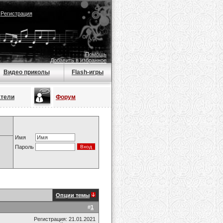
|
Регистрация
Помощь
Добавить в избранное
Видео приколы
Flash-игры
атели
Форум
Имя
Пароль
Опции темы
#
1
Регистрация: 21.01.2021