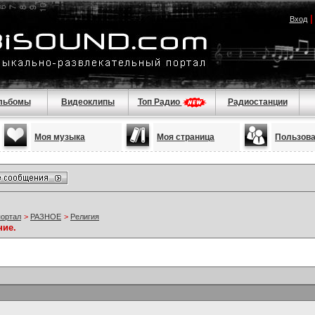
Вход
льбомы
Видеоклипы
Топ Радио
Радиостанции
Моя музыка
Моя страница
Пользов
портал
>
РАЗНОЕ
>
Религия
ние.