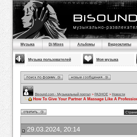
Музыка
Dj Mixes
Альбомы
Видеоклипы
Музыка пользователей
Моя музыка
Bisound.com - Музыкальный портал
>
РАЗНОЕ
>
Новости
How To Give Your Partner A Massage Like A Professio
Страни
29.03.2024, 20:14