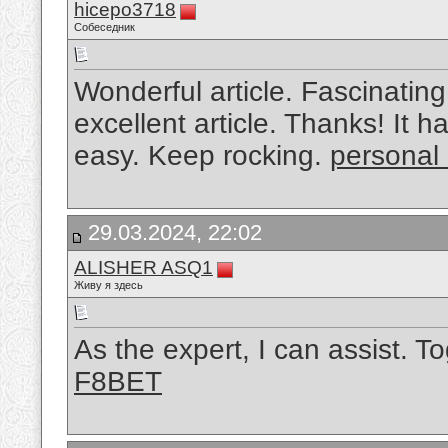
hicepo3718
Собеседник
Wonderful article. Fascinating
excellent article. Thanks! It
easy. Keep rocking.
personal 
29.03.2024, 22:02
ALISHER ASQ1
Живу я здесь
As the expert, I can assist. T
F8BET