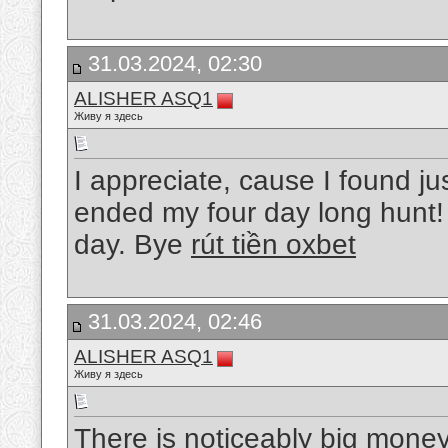
31.03.2024, 02:30
ALISHER ASQ1
Живу я здесь
I appreciate, cause I found ju
ended my four day long hunt
day. Bye
rút tiền oxbet
31.03.2024, 02:46
ALISHER ASQ1
Живу я здесь
There is noticeably big mone