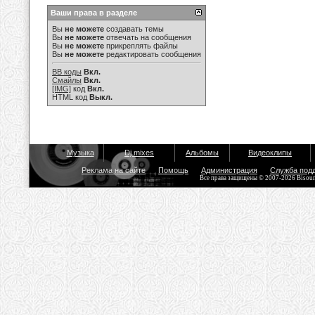
Ваши права в разделе
Вы
не можете
создавать темы
Вы
не можете
отвечать на сообщения
Вы
не можете
прикреплять файлы
Вы
не можете
редактировать сообщения
BB коды
Вкл.
Смайлы
Вкл.
[IMG]
код
Вкл.
HTML код
Выкл.
Музыка
Dj mixes
Альбомы
Видеоклипы
Реклама на сайте
Помощь
Администрация
Служба под
Все права защищены © 2007-2026 Bisou