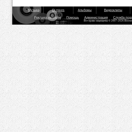
Музыка
Dj mixes
Альбомы
Видеоклипы
Реклама на сайте
Помощь
Администрация
Служба под
Все права защищены © 2007-2026 Bisou