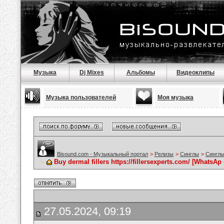
Музыка
Dj Mixes
Альбомы
Видеоклипы
Музыка пользователей
Моя музыка
Bisound.com - Музыкальный портал
>
Релизы
>
Синглы
>
Синглы
Buy dermal fillers https://fillersexperts.com/ [WhatsAp
27.05.2024, 09:19