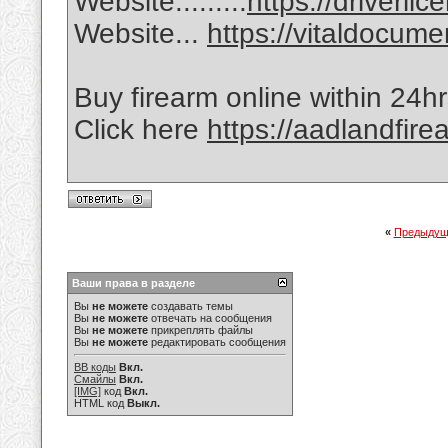
Website.........
https://driverli
Website...
https://vitaldocum
Buy firearm online within 24h
Click here
https://aadlandfir
«
Предыдущ
Ваши права в разделе
Вы
не можете
создавать темы
Вы
не можете
отвечать на сообщения
Вы
не можете
прикреплять файлы
Вы
не можете
редактировать сообщения
BB коды
Вкл.
Смайлы
Вкл.
[IMG]
код
Вкл.
HTML код
Выкл.