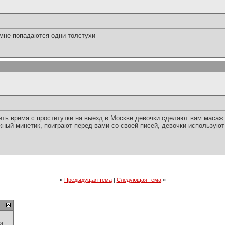
 мне попадаются одни толстухи
ить время с
проститутки на выезд в Москве
девочки сделают вам масаж 
жный минетик, поиграют перед вами со своей писей, девочки используют
«
Предыдущая тема
|
Следующая тема
»
ия