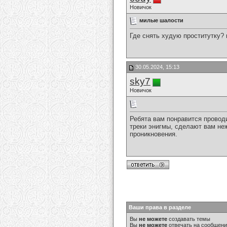
Новичок
милые шалости
Где снять худую проститутку?
30.05.2024, 15:13
sky7
Новичок
Ребята вам понравится провод
треки энигмы, сделают вам не
проникновения.
Ваши права в разделе
Вы
не можете
создавать темы
Вы
не можете
отвечать на сообщен