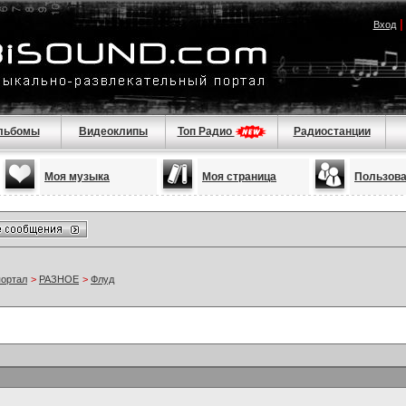
Вход
льбомы
Видеоклипы
Топ Радио
Радиостанции
Моя музыка
Моя страница
Пользов
портал
>
РАЗНОЕ
>
Флуд