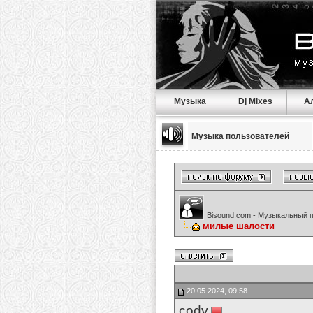
Музыка
Dj Mixes
А
Музыка пользователей
Bisound.com - Музыкальный 
милые шалости
20.05.2024, 09:58
cody