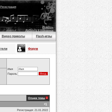
|
Регистрация
Помощь
Добавить в избранное
Видео приколы
Flash-игры
атели
Форум
Имя
Пароль
Опции темы
#
1
Регистрация: 21.01.2022