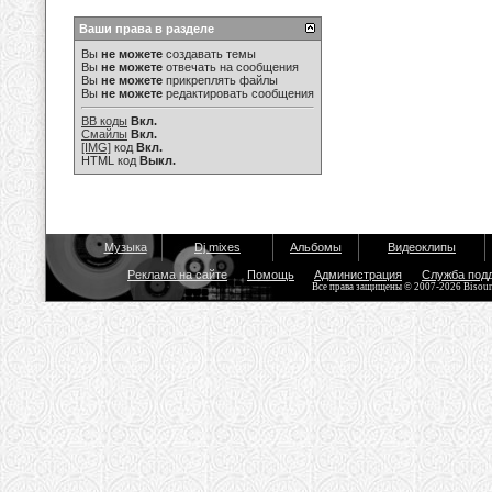
Ваши права в разделе
Вы
не можете
создавать темы
Вы
не можете
отвечать на сообщения
Вы
не можете
прикреплять файлы
Вы
не можете
редактировать сообщения
BB коды
Вкл.
Смайлы
Вкл.
[IMG]
код
Вкл.
HTML код
Выкл.
Музыка
Dj mixes
Альбомы
Видеоклипы
Реклама на сайте
Помощь
Администрация
Служба под
Все права защищены © 2007-2026 Bisou