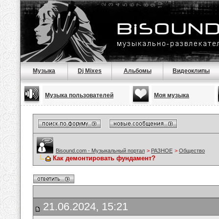
Музыка
Dj Mixes
Альбомы
Видеоклипы
Музыка пользователей
Моя музыка
Bisound.com - Музыкальный портал
>
РАЗНОЕ
>
Общество
Как демонтировать фундамент?
21.06.2024, 15:21